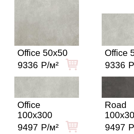
Office 50x50
Office
9336
Р/м²
9336
Р
Office
Road
100x300
100x3
9497
Р/м²
9497
Р