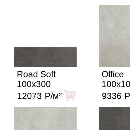
Road Soft
Office
100x300
100x1
12073
Р/м²
9336
Р