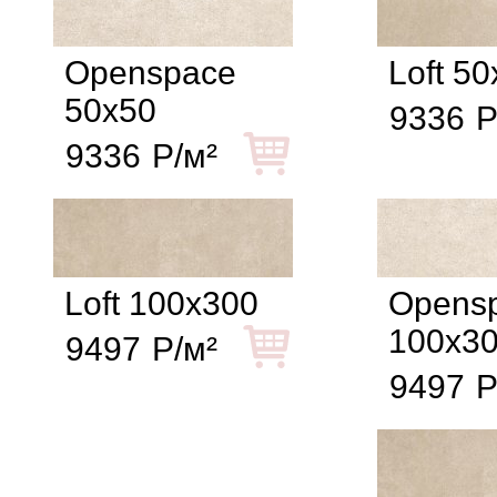
Openspace
Loft 5
50x50
9336
Р
9336
Р/м²
Loft 100x300
Opens
100x3
9497
Р/м²
9497
Р