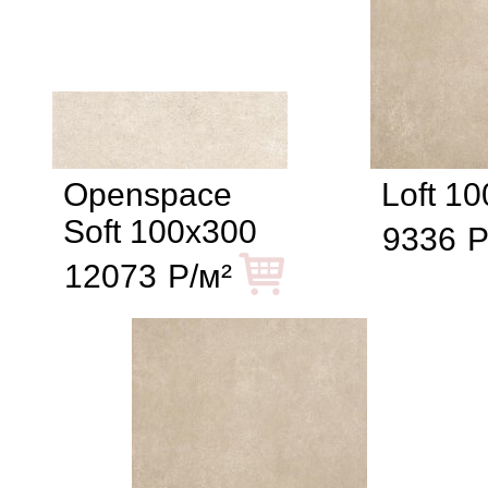
Openspace
Loft 1
Soft 100x300
9336
Р
12073
Р/м²