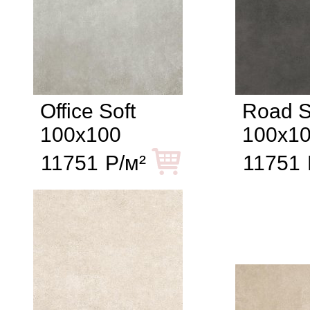
Office Soft
Road S
100x100
100x1
11751
Р/м²
11751