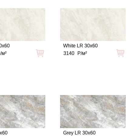
0x60
White LR 30x60
/м²
3140
Р/м²
0x60
Grey LR 30x60