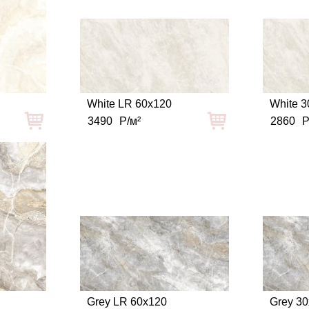
White LR 60x120
White 3
3490
Р/м²
2860
Р
Grey LR 60x120
Grey 3