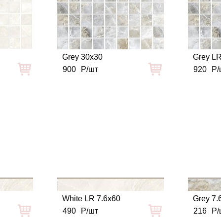
Grey 30x30
Grey L
900
Р/шт
920
Р/
White LR 7.6x60
Grey 7.
490
Р/шт
216
Р/