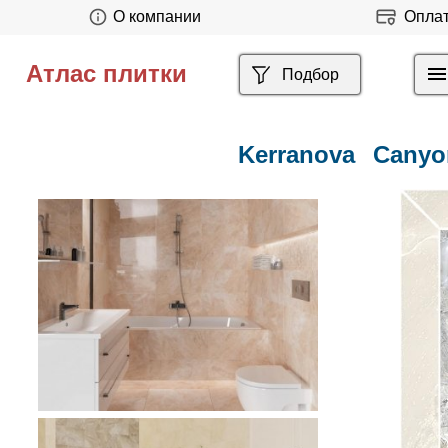
О компании
Опла
Атлас плитки
Подбор
Kerranova
Canyo