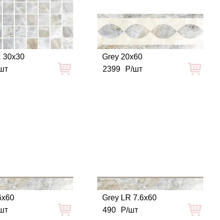
R 30x30
Grey 20x60
шт
2399
Р/шт
6x60
Grey LR 7.6x60
шт
490
Р/шт