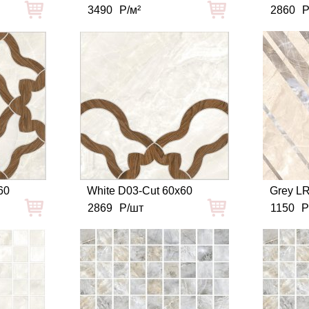
3490
Р/м²
2860
Р
60
White D03-Cut 60x60
Grey L
2869
Р/шт
1150
Р