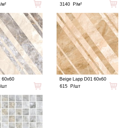
/м²
3140
Р/м²
R 60x60
Beige Lapp D01 60x60
/шт
615
Р/шт