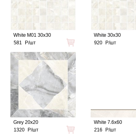
White M01 30x30
White 30x30
581
Р/шт
920
Р/шт
Grey 20x20
White 7.6x60
1320
Р/шт
216
Р/шт