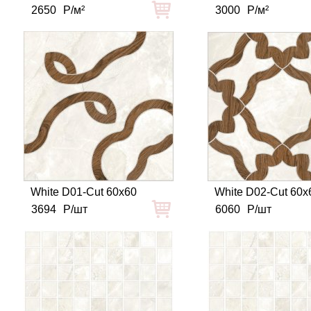
2650
Р/м²
3000
Р/м²
White D01-Cut 60x60
White D02-Cut 60x
3694
Р/шт
6060
Р/шт