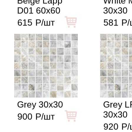
Beige Lapp
White 
D01 60x60
30x30
615
Р/шт
581
Р/
Grey 30x30
Grey L
30x30
900
Р/шт
920
Р/