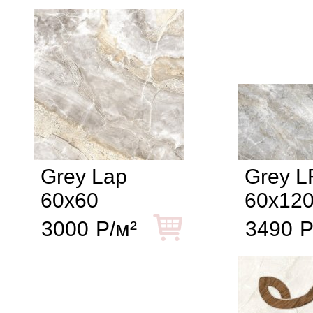
Grey Lap
Grey L
60x60
60x12
3000
Р/м²
3490
Р