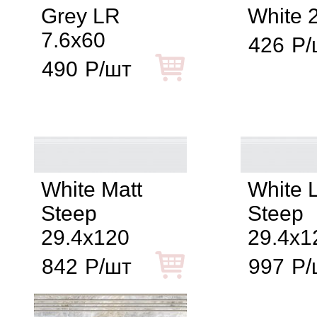
Grey LR
White 
7.6x60
426
Р/
490
Р/шт
White Matt
White 
Steep
Steep
29.4x120
29.4x1
842
Р/шт
997
Р/