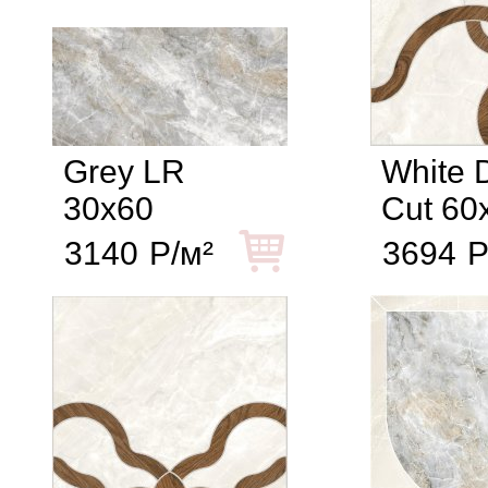
Grey LR
White 
30x60
Cut 60
3140
Р/м²
3694
Р