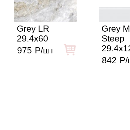
Grey LR
Grey M
29.4x60
Steep
29.4x1
975
Р/шт
842
Р/