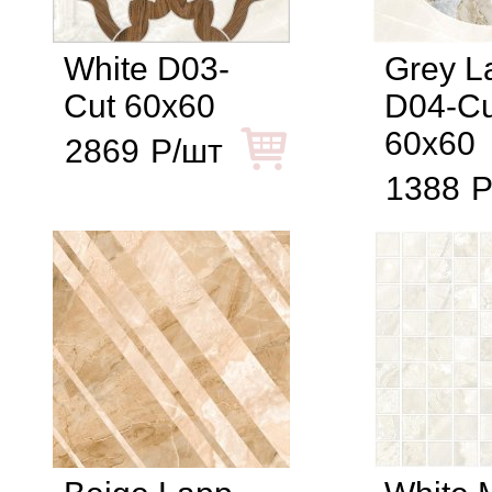
White D03-
Grey L
Cut 60x60
D04-Cu
60x60
2869
Р/шт
1388
Р