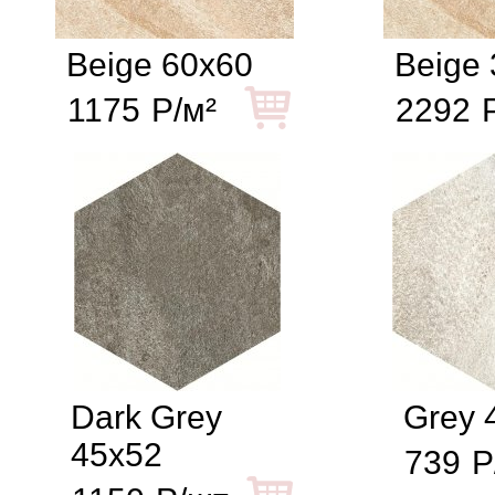
Beige 60x60
Beige
1175
Р/м²
2292
Dark Grey
Grey 
45x52
739
Р