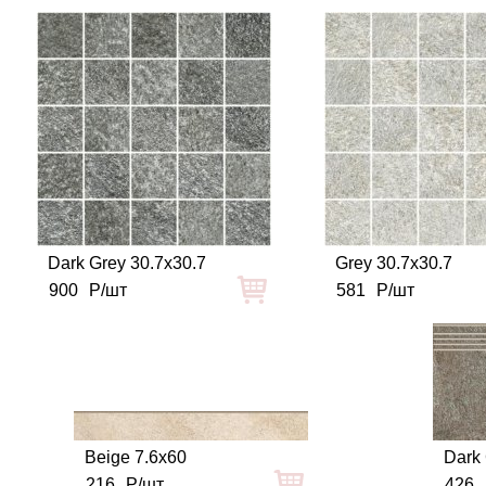
Dark Grey 30.7x30.7
Grey 30.7x30.7
900
Р/шт
581
Р/шт
Beige 7.6x60
Dark 
216
Р/шт
426