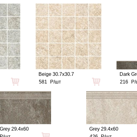
Beige 30.7x30.7
Dark Gr
581
Р/шт
216
Р/
Grey 29.4x60
Grey 29.4x60
Р/шт
426
Р/шт