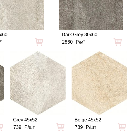
0x60
Dark Grey 30x60
²
2860
Р/м²
Grey 45x52
Beige 45x52
739
Р/шт
739
Р/шт