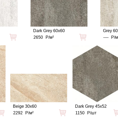
Dark Grey 60x60
Grey 6
2650
Р/м²
----
Р/м
Beige 30x60
Dark Grey 45x52
2292
Р/м²
1150
Р/шт