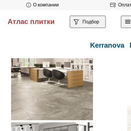
О компании
Опла
Атлас плитки
Подбор
Kerranova