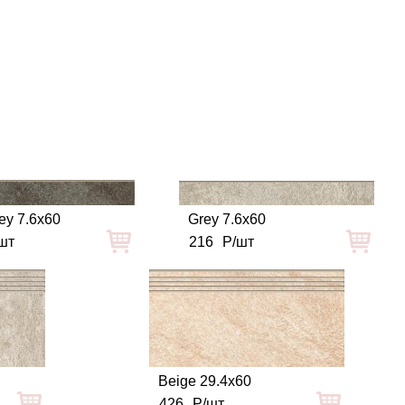
ey 7.6x60
Grey 7.6x60
шт
216
Р/шт
Beige 29.4x60
426
Р/шт