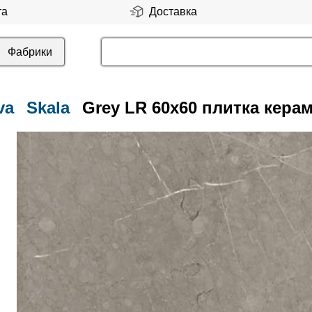
та
Доставка
Фабрики
va
Skala
Grey LR 60x60 плитка кера