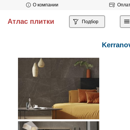
О компании
Опла
Атлас плитки
Подбор
Kerrano