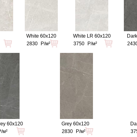
White 60x120
White LR 60x120
Dark
2830
Р/м²
3750
Р/м²
243
rey 60x120
Grey 60x120
Da
Р/м²
2830
Р/м²
37