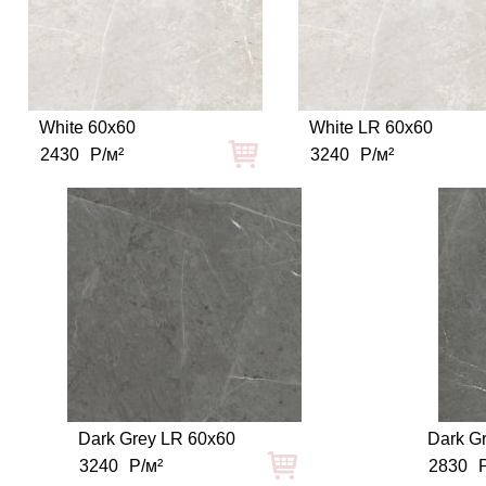
White 60x60
White LR 60x60
2430
Р/м²
3240
Р/м²
Dark Grey LR 60x60
Dark G
3240
Р/м²
2830