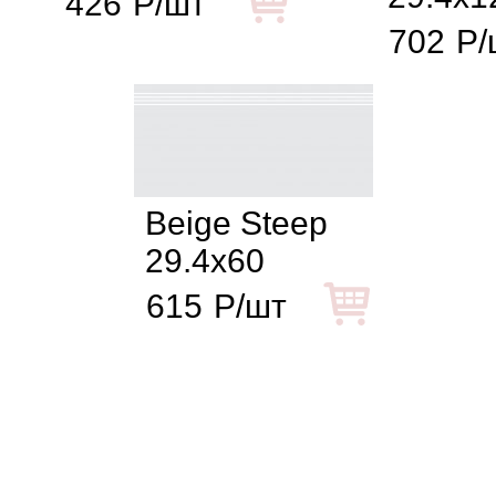
426
Р/шт
702
Р/
Beige Steep
29.4x60
615
Р/шт