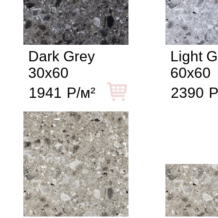
Dark Grey
Light 
30x60
60x60
1941
Р/м²
2390
Р