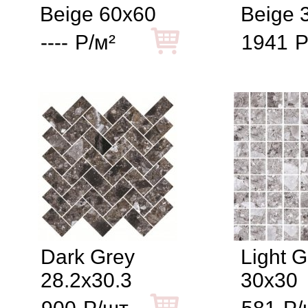
Beige 60x60
Beige 
----
Р/м²
1941
Р
Dark Grey
Light G
28.2x30.3
30x30