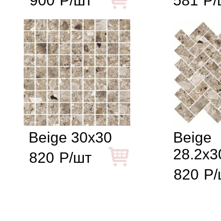
900
Р/шт
581
Р/
Beige 30x30
Beige
28.2x3
820
Р/шт
820
Р/