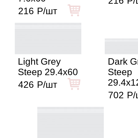
216
Р/
216
Р/шт
Light Grey
Dark G
Steep 29.4x60
Steep
29.4x1
426
Р/шт
702
Р/