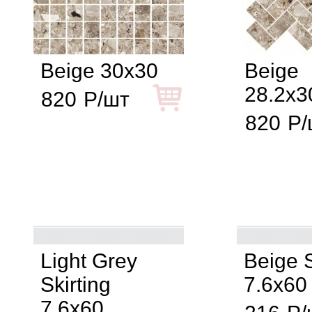
Beige 30x30
Beige
28.2x3
820
Р/шт
820
Р/
Light Grey
Beige S
Skirting
7.6x60
7.6x60