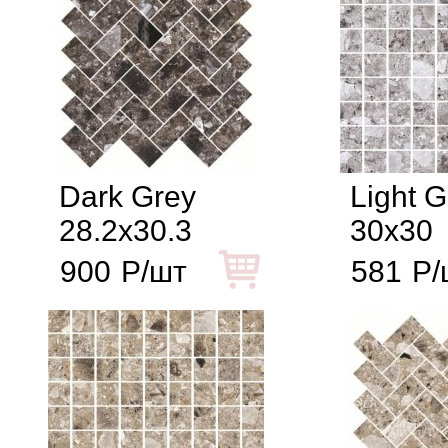
Dark Grey
Light G
28.2x30.3
30x30
900
Р/шт
581
Р/