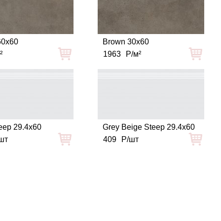
60x60
Brown 30x60
²
1963
Р/м²
eep 29.4x60
Grey Beige Steep 29.4x60
шт
409
Р/шт