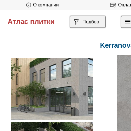
О компании
Опла
Атлас плитки
Подбор
Kerranov