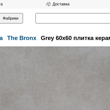
та
Доставка
Фабрики
a
The Bronx
Grey 60x60 плитка кер