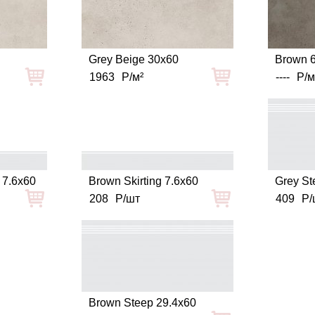
Grey Beige 30x60
Brown 
1963
Р/м²
----
Р/м
g 7.6x60
Brown Skirting 7.6x60
Grey St
208
Р/шт
409
Р/
Brown Steep 29.4x60