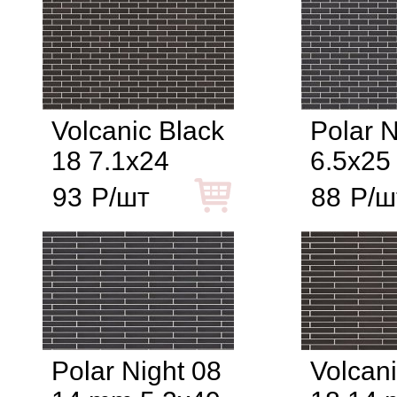
Volcanic Black
Polar N
18 7.1x24
6.5x25
93
Р/шт
88
Р/ш
Polar Night 08
Volcani