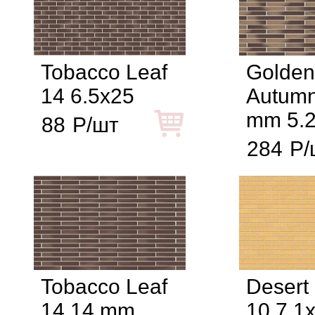
Tobacco Leaf
Golden
14 6.5x25
Autumn
mm 5.
88
Р/шт
284
Р/
Tobacco Leaf
Desert
14 14 mm
10 7.1