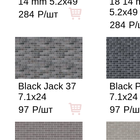
14 mm 5.2x49
18 14
5.2x49
284
Р/шт
284
Р/
Black Jack 37
Black P
7.1x24
7.1x24
97
Р/шт
97
Р/ш