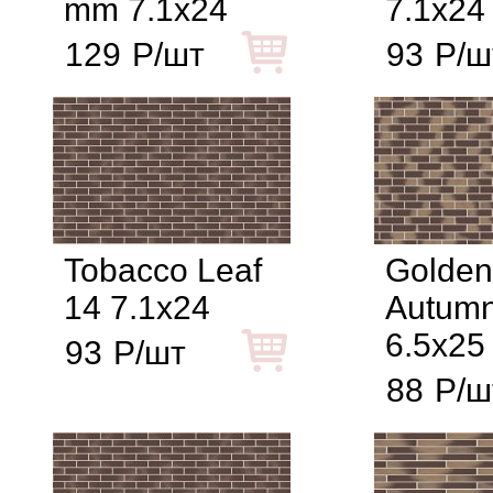
mm 7.1x24
7.1x24
129
Р/шт
93
Р/ш
Tobacco Leaf
Golden
14 7.1x24
Autumn
6.5x25
93
Р/шт
88
Р/ш