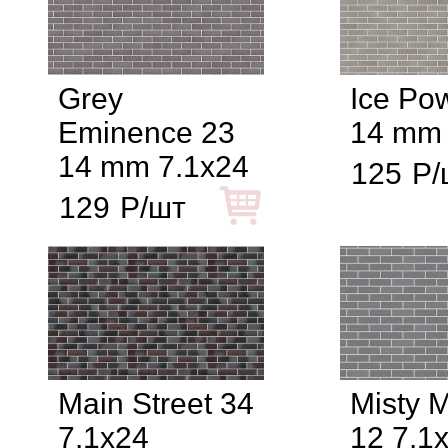
Grey
Ice Po
Eminence 23
14 mm 
14 mm 7.1x24
125
Р/
129
Р/шт
Main Street 34
Misty 
7.1x24
12 7.1