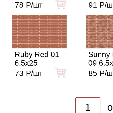
78
Р/шт
91
Р/ш
Ruby Red 01
Sunny 
6.5x25
09 6.5
73
Р/шт
85
Р/ш
o