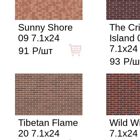
Sunny Shore
The Cr
09 7.1x24
Island 
7.1x24
91
Р/шт
93
Р/ш
Tibetan Flame
Wild W
20 7.1x24
7.1x24