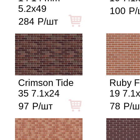
5.2x49
100
Р/
284
Р/шт
Crimson Tide
Ruby F
35 7.1x24
19 7.1
97
Р/шт
78
Р/ш