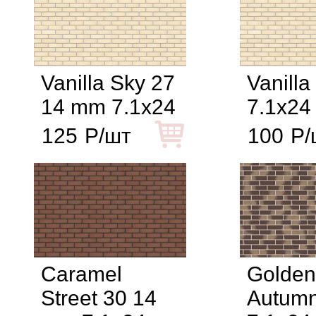
Vanilla Sky 27
Vanilla
14 mm 7.1x24
7.1x24
125
Р/шт
100
Р/
Caramel
Golden
Street 30 14
Autumn