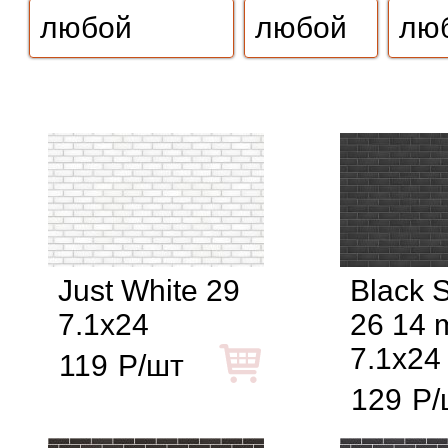
Just White 29
Black 
7.1x24
26 14
7.1x24
119
Р/шт
129
Р/