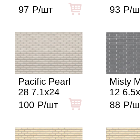
97
Р/шт
93
Р/ш
Pacific Pearl
Misty 
28 7.1x24
12 6.5
100
Р/шт
88
Р/ш