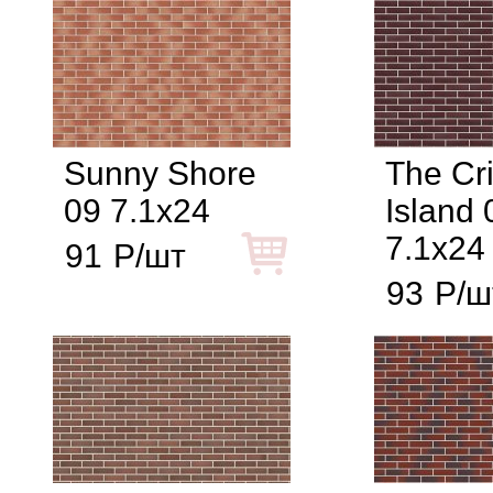
Sunny Shore
The Cr
09 7.1x24
Island 
7.1x24
91
Р/шт
93
Р/ш