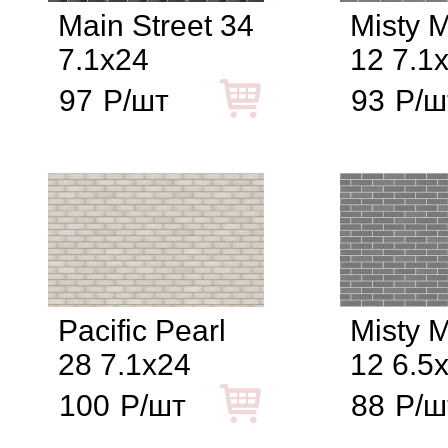
Main Street 34
Misty 
7.1x24
12 7.1
97
Р/шт
93
Р/ш
Pacific Pearl
Misty 
28 7.1x24
12 6.5
100
Р/шт
88
Р/ш