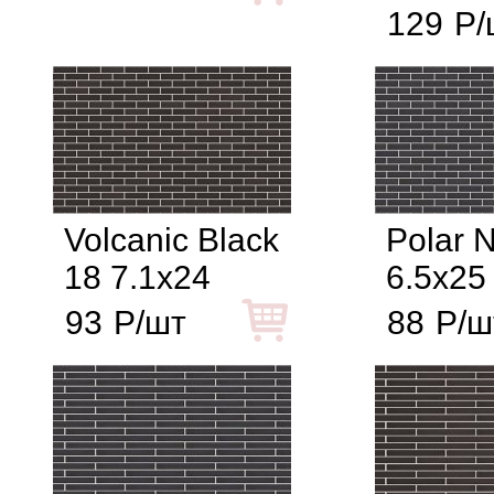
129
Р/
Volcanic Black
Polar N
18 7.1x24
6.5x25
93
Р/шт
88
Р/ш