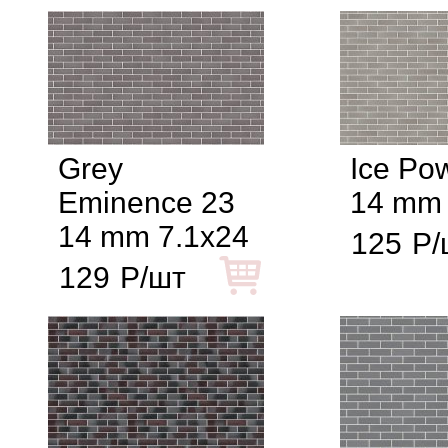
Grey
Ice Po
Eminence 23
14 mm 
14 mm 7.1x24
125
Р/
129
Р/шт