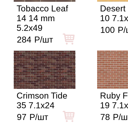
Tobacco Leaf
Desert
14 14 mm
10 7.1
5.2x49
100
Р/
284
Р/шт
Crimson Tide
Ruby F
35 7.1x24
19 7.1
97
Р/шт
78
Р/ш