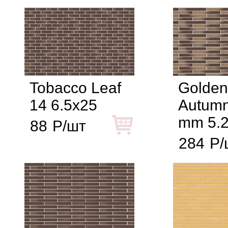
Tobacco Leaf
Golden
14 6.5x25
Autumn
mm 5.
88
Р/шт
284
Р/