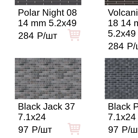
Polar Night 08
Volcani
14 mm 5.2x49
18 14
5.2x49
284
Р/шт
284
Р/
Black Jack 37
Black P
7.1x24
7.1x24
97
Р/шт
97
Р/ш