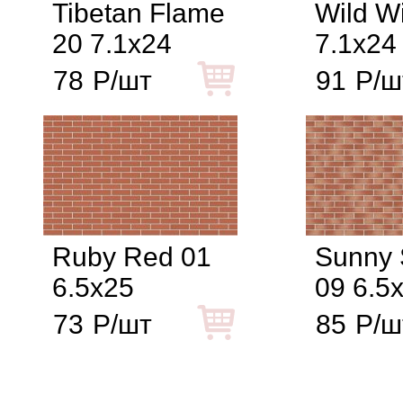
Tibetan Flame
Wild W
20 7.1x24
7.1x24
78
Р/шт
91
Р/ш
Ruby Red 01
Sunny 
6.5x25
09 6.5
73
Р/шт
85
Р/ш