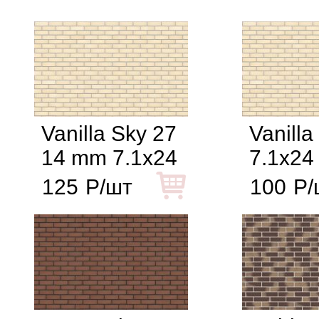
Vanilla Sky 27
Vanilla
14 mm 7.1x24
7.1x24
125
Р/шт
100
Р/