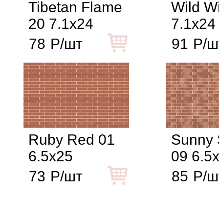
Tibetan Flame
Wild W
20 7.1x24
7.1x24
78
Р/шт
91
Р/ш
Ruby Red 01
Sunny 
6.5x25
09 6.5
73
Р/шт
85
Р/ш