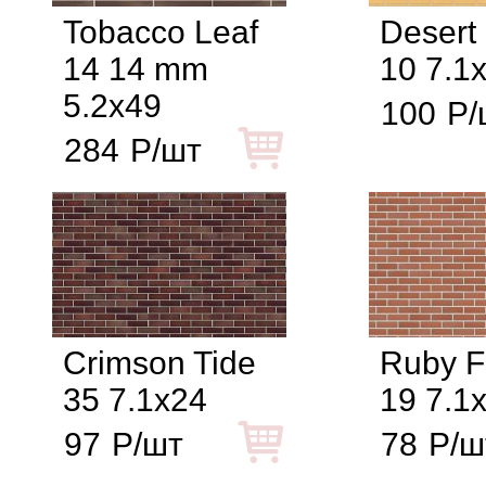
Tobacco Leaf
Desert
14 14 mm
10 7.1
5.2x49
100
Р/
284
Р/шт
Crimson Tide
Ruby F
35 7.1x24
19 7.1
97
Р/шт
78
Р/ш