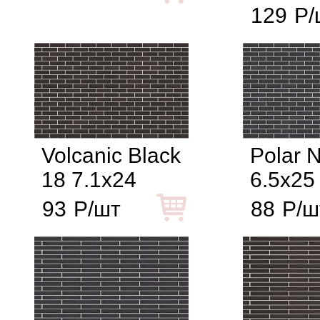
129
Р/
Volcanic Black
Polar N
18 7.1x24
6.5x25
93
Р/шт
88
Р/ш