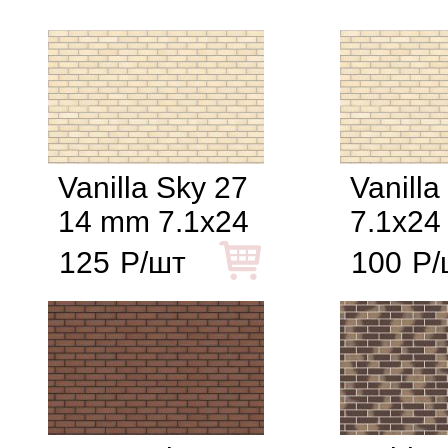
Vanilla Sky 27
Vanilla
14 mm 7.1x24
7.1x24
125
Р/шт
100
Р/