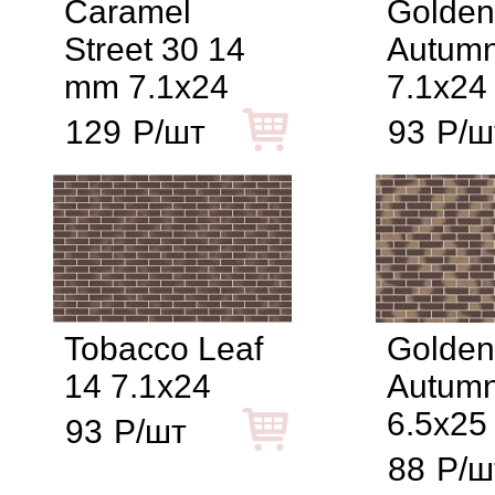
Caramel
Golden
Street 30 14
Autumn
mm 7.1x24
7.1x24
129
Р/шт
93
Р/ш
Tobacco Leaf
Golden
14 7.1x24
Autumn
6.5x25
93
Р/шт
88
Р/ш