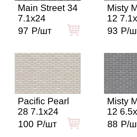
Main Street 34
Misty 
7.1x24
12 7.1
97
Р/шт
93
Р/ш
Pacific Pearl
Misty 
28 7.1x24
12 6.5
100
Р/шт
88
Р/ш