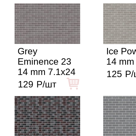
Grey
Ice Po
Eminence 23
14 mm 
14 mm 7.1x24
125
Р/
129
Р/шт