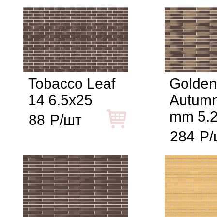
Tobacco Leaf
Golden
14 6.5x25
Autumn
mm 5.
88
Р/шт
284
Р/