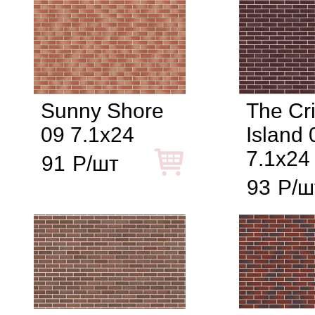
Sunny Shore
The Cr
09 7.1x24
Island 
7.1x24
91
Р/шт
93
Р/ш