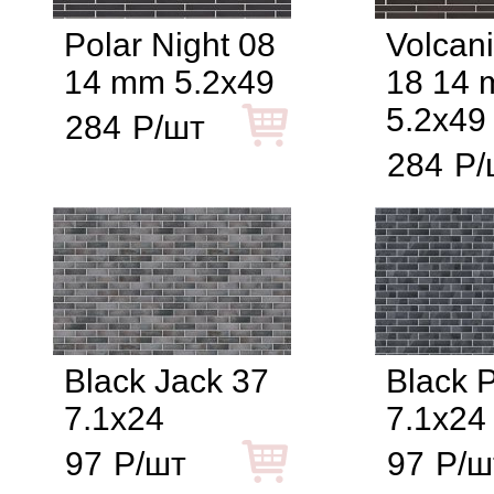
Polar Night 08
Volcani
14 mm 5.2x49
18 14
5.2x49
284
Р/шт
284
Р/
Black Jack 37
Black P
7.1x24
7.1x24
97
Р/шт
97
Р/ш