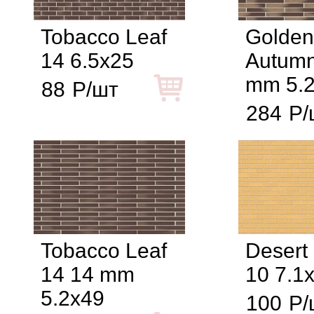
Tobacco Leaf
Golden
14 6.5x25
Autumn
mm 5.
88
Р/шт
284
Р/
Tobacco Leaf
Desert
14 14 mm
10 7.1
5.2x49
100
Р/