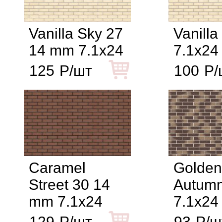
Vanilla Sky 27
Vanilla
14 mm 7.1x24
7.1x24
125
Р/шт
100
Р/
Caramel
Golden
Street 30 14
Autumn
mm 7.1x24
7.1x24
129
Р/шт
93
Р/ш