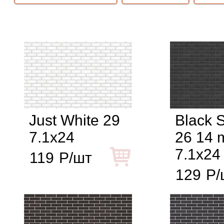
Just White 29
Black 
7.1x24
26 14
7.1x24
119
Р/шт
129
Р/