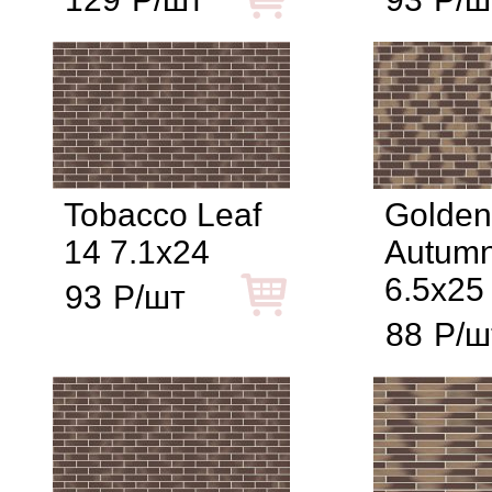
Tobacco Leaf
Golden
14 7.1x24
Autumn
6.5x25
93
Р/шт
88
Р/ш