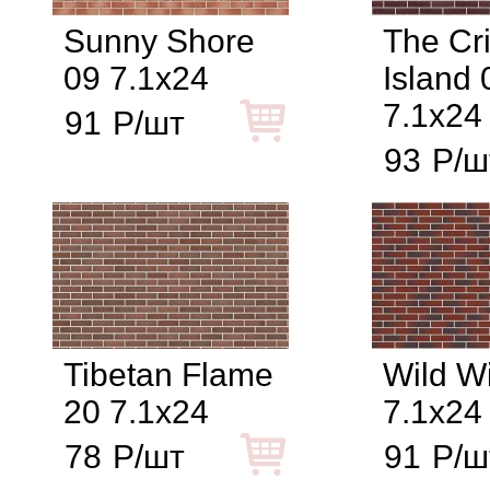
Sunny Shore
The Cr
09 7.1x24
Island 
7.1x24
91
Р/шт
93
Р/ш
Tibetan Flame
Wild W
20 7.1x24
7.1x24
78
Р/шт
91
Р/ш