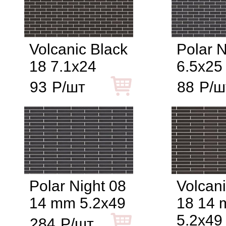
Volcanic Black
Polar N
18 7.1x24
6.5x25
93
Р/шт
88
Р/ш
Polar Night 08
Volcani
14 mm 5.2x49
18 14
5.2x49
284
Р/шт