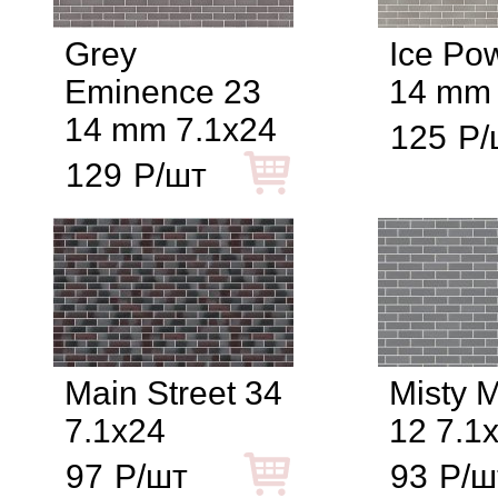
Grey
Ice Po
Eminence 23
14 mm 
14 mm 7.1x24
125
Р/
129
Р/шт
Main Street 34
Misty 
7.1x24
12 7.1
97
Р/шт
93
Р/ш