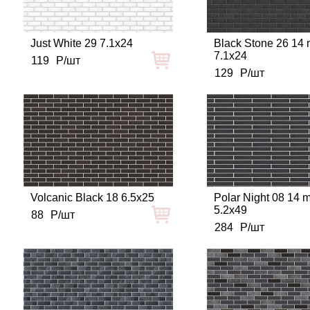
Just White 29 7.1x24
Black Stone 26 14
7.1x24
119
Р/шт
129
Р/шт
Volcanic Black 18 6.5x25
Polar Night 08 14 
5.2x49
88
Р/шт
284
Р/шт