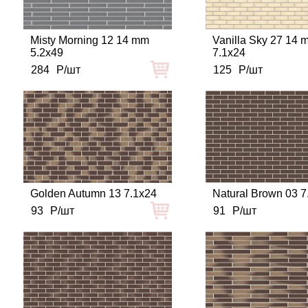
Misty Morning 12 14 mm
Vanilla Sky 27 14 
5.2x49
7.1x24
284
Р/шт
125
Р/шт
Golden Autumn 13 7.1x24
Natural Brown 03 7
93
Р/шт
91
Р/шт