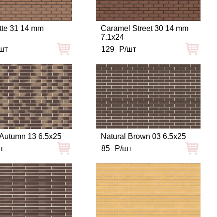
tte 31 14 mm
Caramel Street 30 14 mm
7.1x24
шт
129
Р/шт
Autumn 13 6.5x25
Natural Brown 03 6.5x25
т
85
Р/шт