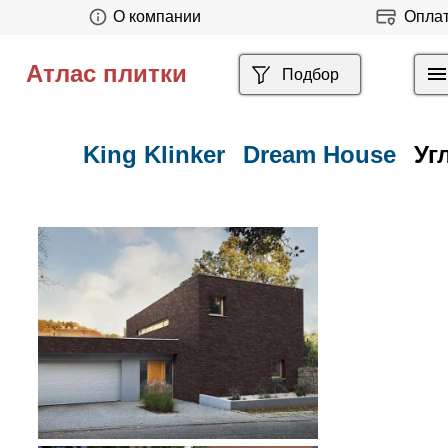
О компании
Опла
Атлас плитки
Подбор
King Klinker
Dream House
Угл