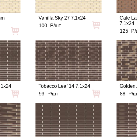
mm
Vanilla Sky 27 7.1x24
Cafe La
7.1x24
100
Р/шт
125
Р/
.1x24
Tobacco Leaf 14 7.1x24
Golden 
93
Р/шт
88
Р/ш