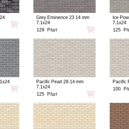
x24
Grey Eminence 23 14 mm
Ice Pow
7.1x24
7.1x24
129
Р/шт
125
Р/
.1x24
Pacific Pearl 28 14 mm
Pacific 
7.1x24
100
Р/
125
Р/шт