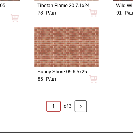
 05
Tibetan Flame 20 7.1x24
Wild Wi
78
Р/шт
91
Р/ш
Sunny Shore 09 6.5x25
85
Р/шт
of 3
›