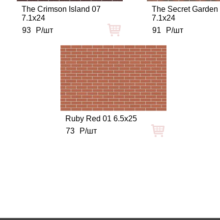
The Crimson Island 07
The Secret Garden
7.1x24
7.1x24
93
Р/шт
91
Р/шт
Ruby Red 01 6.5x25
73
Р/шт