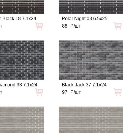
c Black 18 7.1x24
Polar Night 08 6.5x25
т
88
Р/шт
iamond 33 7.1x24
Black Jack 37 7.1x24
т
97
Р/шт