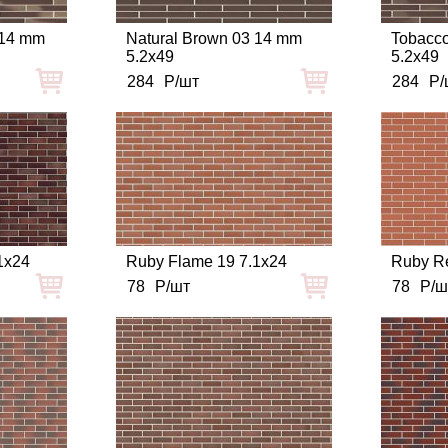
 14 mm
Natural Brown 03 14 mm
Tobacco
5.2x49
5.2x49
284
Р/шт
284
Р/
1x24
Ruby Flame 19 7.1x24
Ruby Re
78
Р/шт
78
Р/ш