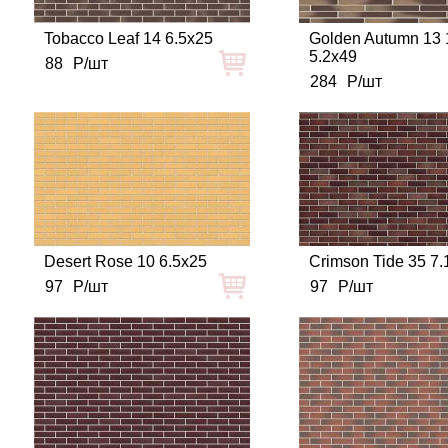
Tobacco Leaf 14 6.5x25
Golden Autumn 13
5.2x49
88
Р/шт
284
Р/шт
Desert Rose 10 6.5x25
Crimson Tide 35 7.
97
Р/шт
97
Р/шт