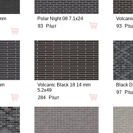
 mm
Polar Night 08 7.1x24
Volcani
93
Р/шт
93
Р/ш
mm
Volcanic Black 18 14 mm
Black D
5.2x49
97
Р/ш
284
Р/шт