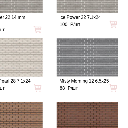
er 22 14 mm
Ice Power 22 7.1x24
100
Р/шт
шт
Pearl 28 7.1x24
Misty Morning 12 6.5x25
шт
88
Р/шт