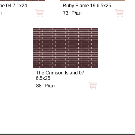
ne 04 7.1x24
Ruby Flame 19 6.5x25
т
73
Р/шт
The Crimson Island 07
6.5x25
88
Р/шт