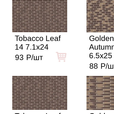
Tobacco Leaf
Golden
14 7.1x24
Autumn
6.5x25
93
Р/шт
88
Р/ш