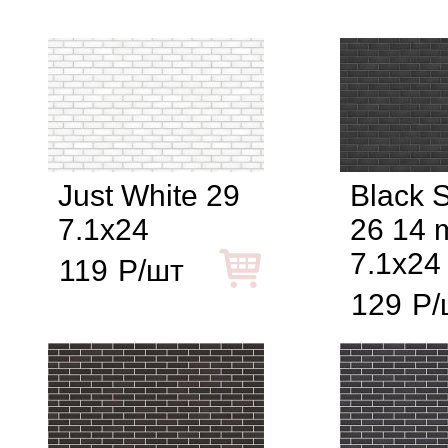
Just White 29
Black 
7.1x24
26 14
7.1x24
119
Р/шт
129
Р/