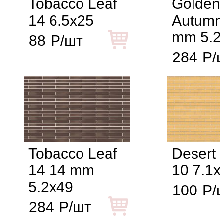
Tobacco Leaf
Golden
14 6.5x25
Autumn
mm 5.
88
Р/шт
284
Р/
Tobacco Leaf
Desert
14 14 mm
10 7.1
5.2x49
100
Р/
284
Р/шт