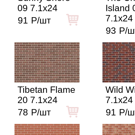
09 7.1x24
Island 
7.1x24
91
Р/шт
93
Р/ш
Tibetan Flame
Wild W
20 7.1x24
7.1x24
78
Р/шт
91
Р/ш