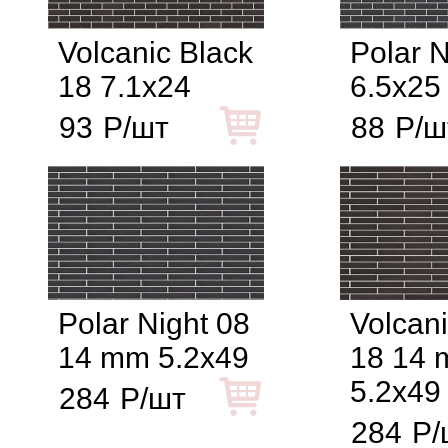
Volcanic Black
Polar N
18 7.1x24
6.5x25
93
Р/шт
88
Р/ш
Polar Night 08
Volcani
14 mm 5.2x49
18 14
5.2x49
284
Р/шт
284
Р/