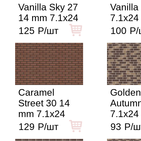
Vanilla Sky 27
Vanilla
14 mm 7.1x24
7.1x24
125
Р/шт
100
Р/
Caramel
Golden
Street 30 14
Autumn
mm 7.1x24
7.1x24
129
Р/шт
93
Р/ш