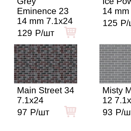
Grey
Ice Po
Eminence 23
14 mm 
14 mm 7.1x24
125
Р/
129
Р/шт
Main Street 34
Misty 
7.1x24
12 7.1
97
Р/шт
93
Р/ш