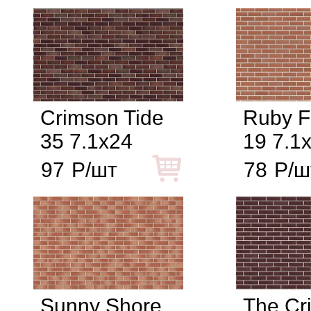
Crimson Tide
Ruby F
35 7.1x24
19 7.1
97
Р/шт
78
Р/ш
Sunny Shore
The Cr