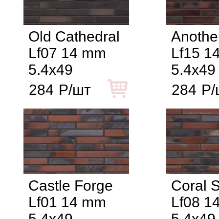
Old Cathedral
Another
Lf07 14 mm
Lf15 1
5.4x49
5.4x49
284
Р/шт
284
Р/
Castle Forge
Coral S
Lf01 14 mm
Lf08 1
5.4x49
5.4x49