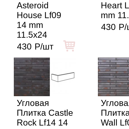
Asteroid
Heart 
House Lf09
mm 11
14 mm
430
Р/
11.5x24
430
Р/шт
Угловая
Углова
Плитка Castle
Плитка
Rock Lf14 14
Wall Lf