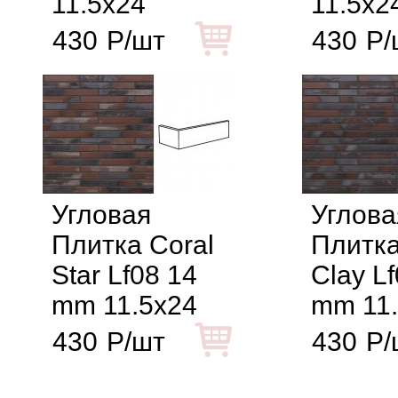
11.5x24
11.5x2
430
Р/шт
430
Р/
Угловая
Углова
Плитка Coral
Плитка
Star Lf08 14
Clay L
mm 11.5x24
mm 11
430
Р/шт
430
Р/