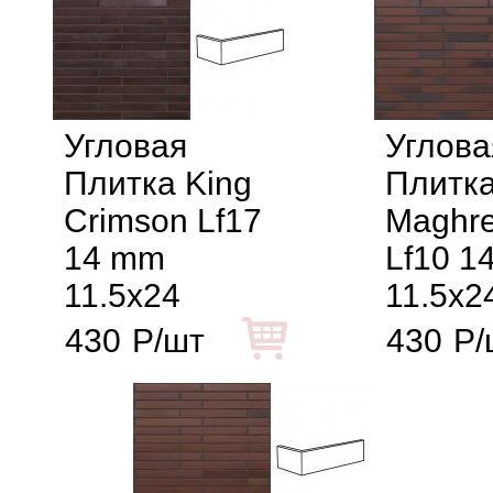
Угловая
Углова
Плитка King
Плитк
Crimson Lf17
Maghre
14 mm
Lf10 1
11.5x24
11.5x2
430
Р/шт
430
Р/