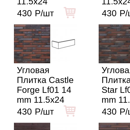
11.5x24
11.5x2
430
Р/шт
430
Р/
Угловая
Углова
Плитка Castle
Плитка
Forge Lf01 14
Star Lf
mm 11.5x24
mm 11
430
Р/шт
430
Р/