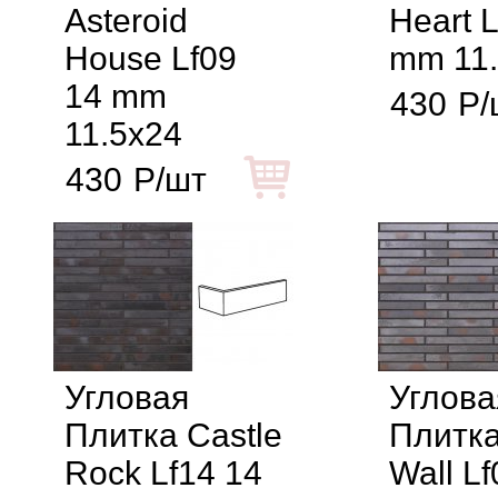
Asteroid
Heart 
House Lf09
mm 11
14 mm
430
Р/
11.5x24
430
Р/шт
Угловая
Углова
Плитка Castle
Плитка
Rock Lf14 14
Wall Lf