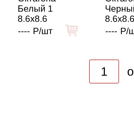
Белый 1
Черны
8.6x8.6
8.6x8.
----
Р/шт
----
Р/
o