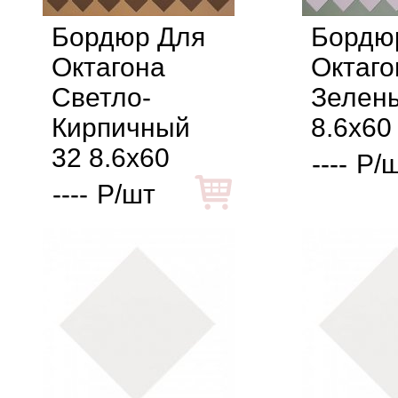
Бордюр Для
Бордю
Октагона
Октаго
Светло-
Зелен
Кирпичный
8.6x60
32 8.6x60
----
Р/
----
Р/шт