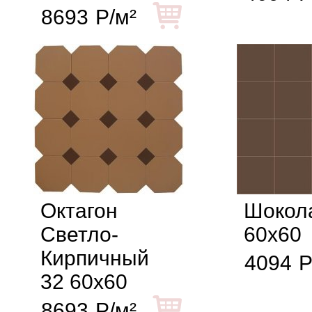
8693
Р/м²
Октагон
Шокол
Светло-
60x60
Кирпичный
4094
Р
32 60x60
8693
Р/м²