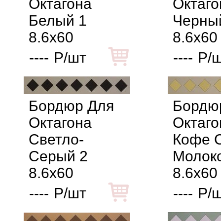
Октагона
Октаго
Белый 1
Черны
8.6x60
8.6x60
----
Р/шт
----
Р/
Бордюр Для
Бордю
Октагона
Октаго
Светло-
Кофе 
Серый 2
Молок
8.6x60
8.6x60
----
Р/шт
----
Р/