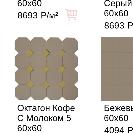
60x60
Серый
60x60
8693
Р/м²
8693
Р
Октагон Кофе
Бежев
С Молоком 5
60x60
60x60
4094
Р