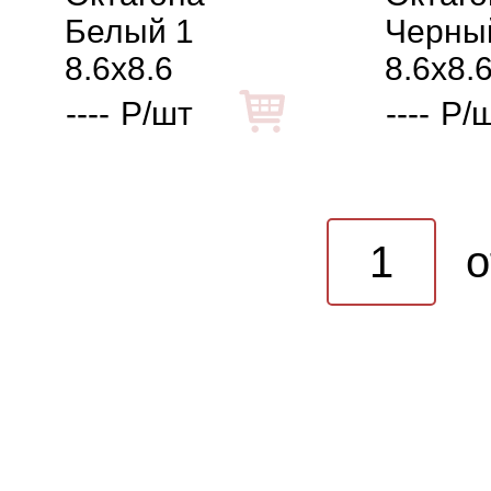
Белый 1
Черны
8.6x8.6
8.6x8.
----
Р/шт
----
Р/
o