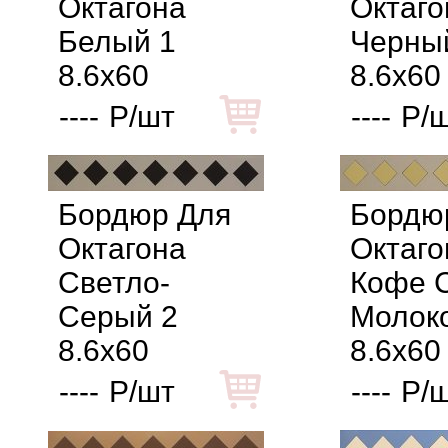
Октагона
Октаго
Белый 1
Черны
8.6x60
8.6x60
----
Р/шт
----
Р/
Бордюр Для
Бордю
Октагона
Октаго
Светло-
Кофе 
Серый 2
Молок
8.6x60
8.6x60
----
Р/шт
----
Р/