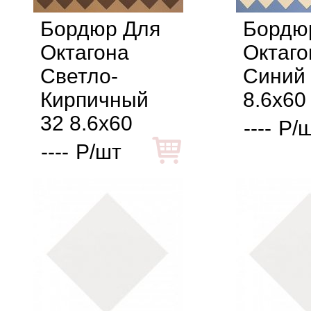
Бордюр Для
Бордю
Октагона
Октаго
Светло-
Синий
Кирпичный
8.6x60
32 8.6x60
----
Р/
----
Р/шт