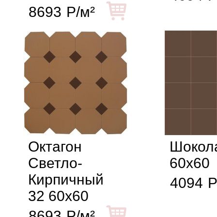
8693
Р/м²
Октагон
Шокол
Светло-
60x60
Кирпичный
4094
Р
32 60x60
8693
Р/м²