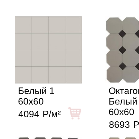
Белый 1
Октаго
60x60
Белый
60x60
4094
Р/м²
8693
Р