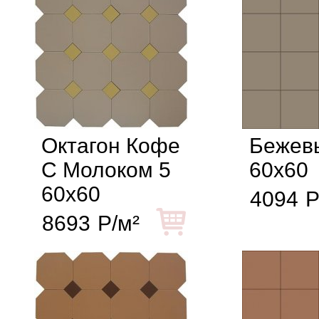
Октагон Кофе
Бежев
С Молоком 5
60x60
60x60
4094
Р
8693
Р/м²