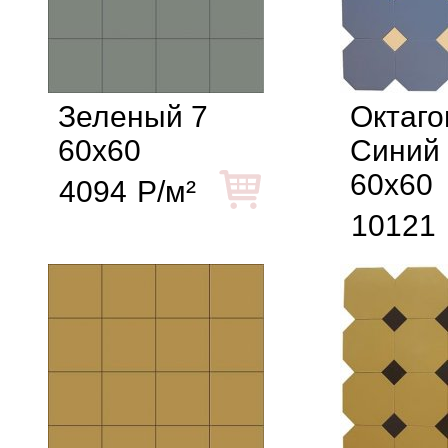
Зеленый 7
Октаго
60x60
Синий
60x60
4094
Р/м²
10121