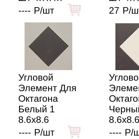
----
Р/шт
27
Р/ш
Угловой
Углово
Элемент Для
Элеме
Октагона
Октаго
Белый 1
Черны
8.6x8.6
8.6x8.
----
Р/шт
----
Р/