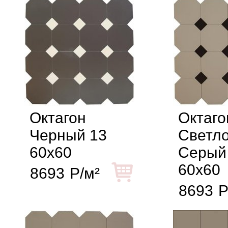
Октагон
Октаго
Черный 13
Светло
60x60
Серый
60x60
8693
Р/м²
8693
Р