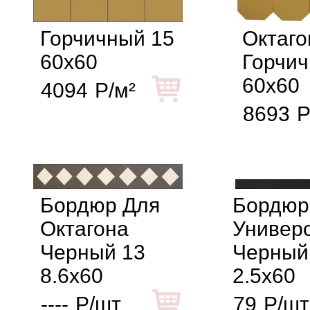
Горчичный 15
Октаго
60x60
Горчич
60x60
4094
Р/м²
8693
Р
Бордюр Для
Бордюр
Октагона
Универ
Черный 13
Черный
8.6x60
2.5x60
----
Р/шт
79
Р/шт