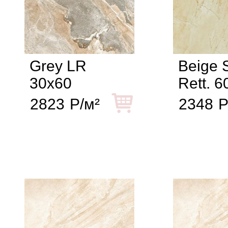
Grey LR
Beige S
30x60
Rett. 6
2823
Р/м²
2348
Р