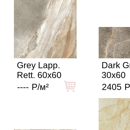
Grey Lapp.
Dark G
Rett. 60x60
30x60
----
Р/м²
2405
Р