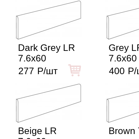
Dark Grey LR
Grey L
7.6x60
7.6x60
277
Р/шт
400
Р/
Beige LR
Brown 