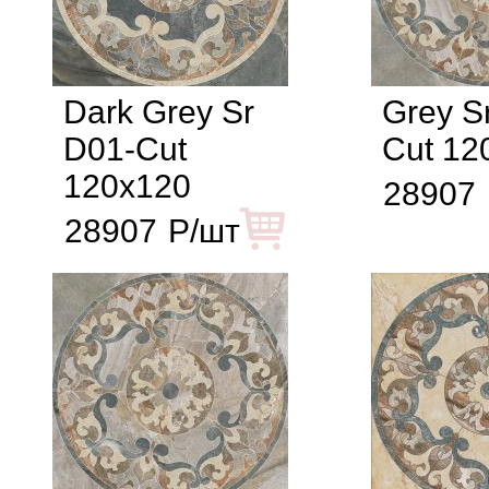
Dark Grey Sr
Grey S
D01-Cut
Cut 12
120x120
28907
28907
Р/шт