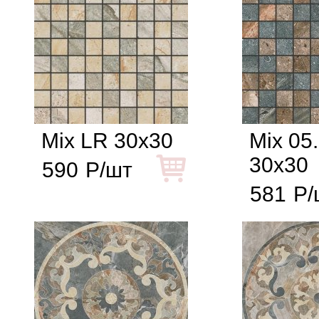
Mix LR 30x30
Mix 05
30x30
590
Р/шт
581
Р/