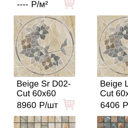
----
Р/м²
Beige Sr D02-
Beige 
Cut 60x60
Cut 60
8960
Р/шт
6406
Р