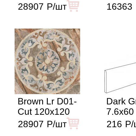
28907
Р/шт
16363
Brown Lr D01-
Dark G
Cut 120x120
7.6x60
28907
Р/шт
216
Р/