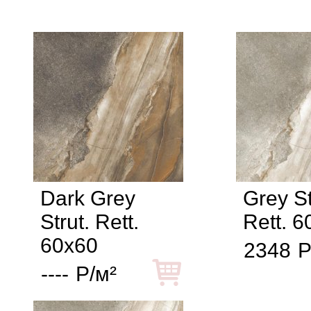
Dark Grey
Grey St
Strut. Rett.
Rett. 6
60x60
2348
Р
----
Р/м²