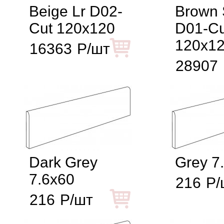
Beige Lr D02-
Brown 
Cut 120x120
D01-Cu
120x1
16363
Р/шт
28907
Dark Grey
Grey 7
7.6x60
216
Р/
216
Р/шт