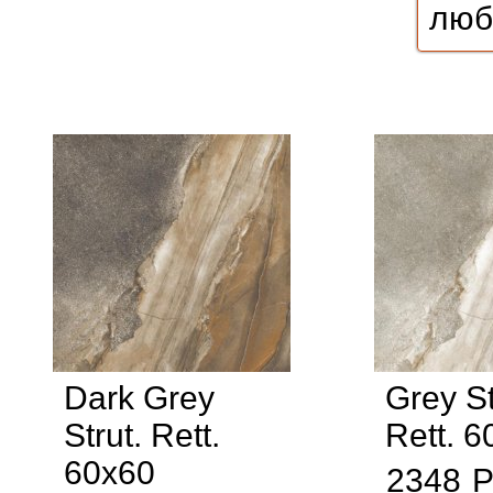
Dark Grey
Grey St
Strut. Rett.
Rett. 6
60x60
2348
Р