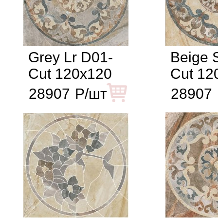
Grey Lr D01-
Beige 
Cut 120x120
Cut 12
28907
Р/шт
28907