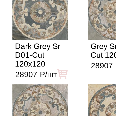
Dark Grey Sr
Grey S
D01-Cut
Cut 12
120x120
28907
28907
Р/шт