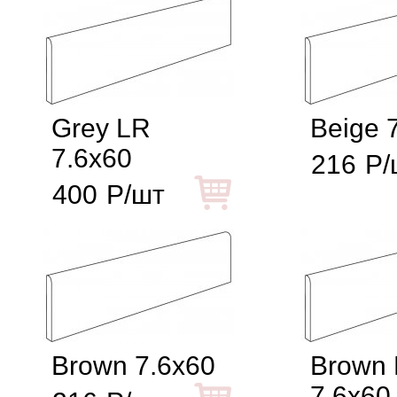
Grey LR
Beige 
7.6x60
216
Р/
400
Р/шт
Brown 7.6x60
Brown
7.6x60