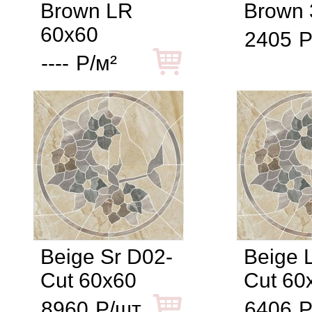
Brown LR
Brown 
60x60
2405
Р
----
Р/м²
Beige Sr D02-
Beige 
Cut 60x60
Cut 60
8960
Р/шт
6406
Р