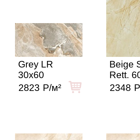
Grey LR
Beige S
30x60
Rett. 6
2823
Р/м²
2348
Р