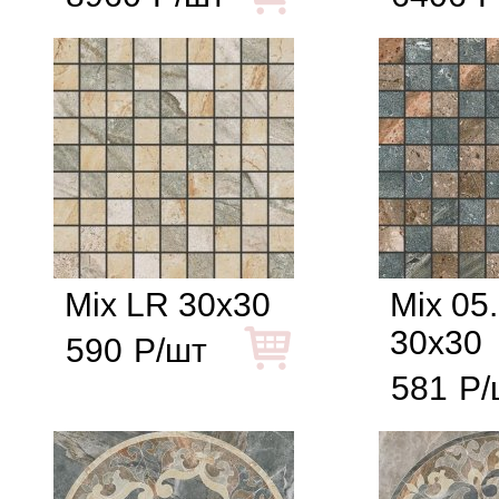
Mix LR 30x30
Mix 05
30x30
590
Р/шт
581
Р/