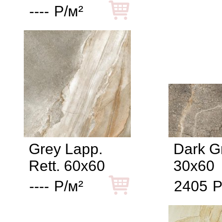
----
Р/м²
Grey Lapp.
Dark G
Rett. 60x60
30x60
----
Р/м²
2405
Р