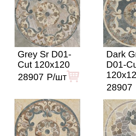
Grey Sr D01-
Dark G
Cut 120x120
D01-Cu
120x1
28907
Р/шт
28907