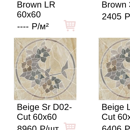
Brown LR
Brown 
60x60
2405
Р
----
Р/м²
Beige Sr D02-
Beige 
Cut 60x60
Cut 60
8960
Р/шт
6406
Р