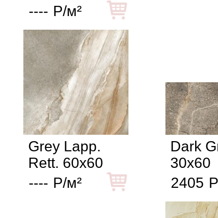
----
Р/м²
Grey Lapp.
Dark G
Rett. 60x60
30x60
----
Р/м²
2405
Р