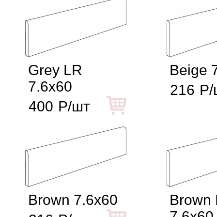
Grey LR
Beige 
7.6x60
216
Р/
400
Р/шт
Brown 7.6x60
Brown
7.6x60