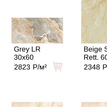
Grey LR
Beige S
30x60
Rett. 6
2823
Р/м²
2348
Р