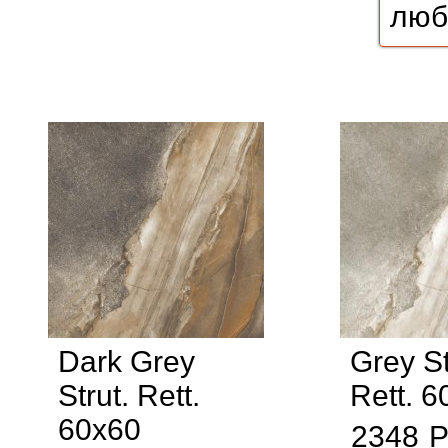
Dark Grey
Grey St
Strut. Rett.
Rett. 6
60x60
2348
Р