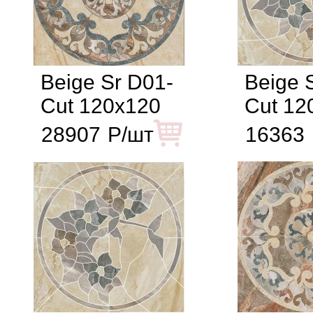
Beige Sr D01-
Beige 
Cut 120x120
Cut 12
28907
Р/шт
16363