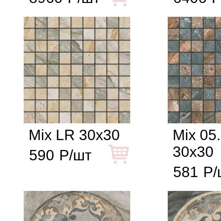
Mix LR 30x30
Mix 05
30x30
590
Р/шт
581
Р/