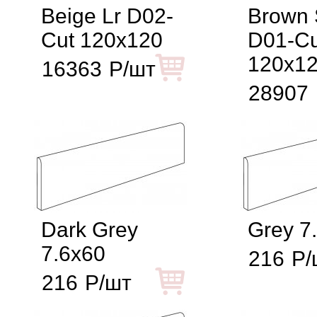
Beige Lr D02-
Brown 
Cut 120x120
D01-Cu
120x1
16363
Р/шт
28907
Dark Grey
Grey 7
7.6x60
216
Р/
216
Р/шт