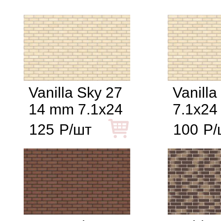
Vanilla Sky 27
Vanilla
14 mm 7.1x24
7.1x24
125
Р/шт
100
Р/