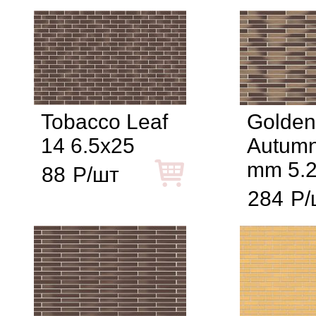
Tobacco Leaf
Golden
14 6.5x25
Autumn
mm 5.
88
Р/шт
284
Р/