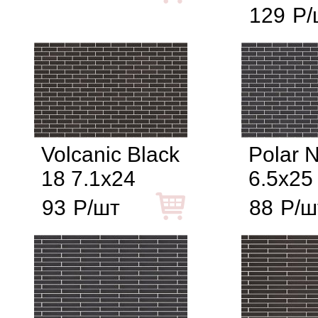
129
Р/
Volcanic Black
Polar N
18 7.1x24
6.5x25
93
Р/шт
88
Р/ш