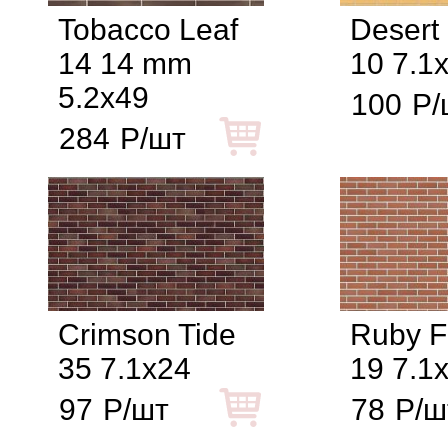
Tobacco Leaf
Desert
14 14 mm
10 7.1
5.2x49
100
Р/
284
Р/шт
Crimson Tide
Ruby F
35 7.1x24
19 7.1
97
Р/шт
78
Р/ш