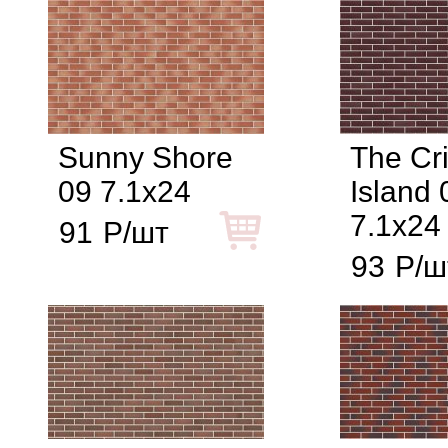
Sunny Shore
The Cr
09 7.1x24
Island 
7.1x24
91
Р/шт
93
Р/ш