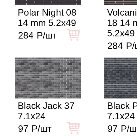
Polar Night 08
Volcani
14 mm 5.2x49
18 14
5.2x49
284
Р/шт
284
Р/
Black Jack 37
Black P
7.1x24
7.1x24
97
Р/шт
97
Р/ш