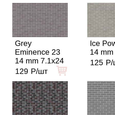
Grey
Ice Po
Eminence 23
14 mm 
14 mm 7.1x24
125
Р/
129
Р/шт