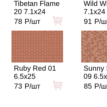
Tibetan Flame
Wild W
20 7.1x24
7.1x24
78
Р/шт
91
Р/ш
Ruby Red 01
Sunny 
6.5x25
09 6.5
73
Р/шт
85
Р/ш