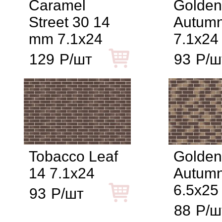
Caramel
Golden
Street 30 14
Autumn
mm 7.1x24
7.1x24
129
Р/шт
93
Р/ш
Tobacco Leaf
Golden
14 7.1x24
Autumn
6.5x25
93
Р/шт
88
Р/ш