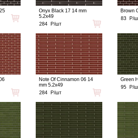
x25
Onyx Black 17 14 mm
Brown G
5.2x49
83
Р/ш
284
Р/шт
06
Note Of Cinnamon 06 14
Green H
mm 5.2x49
95
Р/ш
284
Р/шт