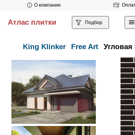
О компании
Опла
Атлас плитки
Подбор
King Klinker
Free Art
Угловая 