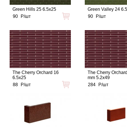
Green Hills 25 6.5x25
Green Valley 24 6.
90
Р/шт
90
Р/шт
The Cherry Orchard 16
The Cherry Orchard
6.5x25
mm 5.2x49
88
Р/шт
284
Р/шт