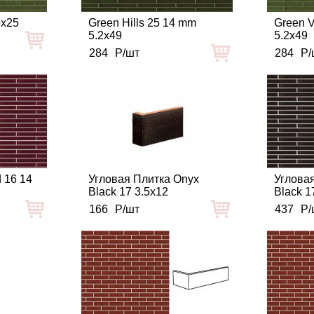
5x25
Green Hills 25 14 mm
Green V
5.2x49
5.2x49
284
Р/шт
284
Р/
 16 14
Угловая Плитка Onyx
Углова
Black 17 3.5x12
Black 1
166
Р/шт
437
Р/