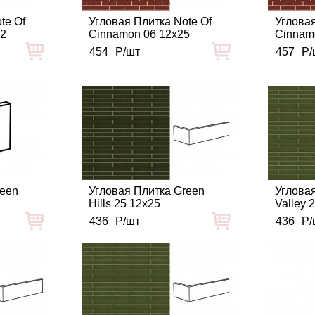
te Of
Угловая Плитка Note Of
Угловая
12
Cinnamon 06 12x25
Cinnam
454
Р/шт
457
Р/
reen
Угловая Плитка Green
Углова
Hills 25 12x25
Valley 
436
Р/шт
436
Р/