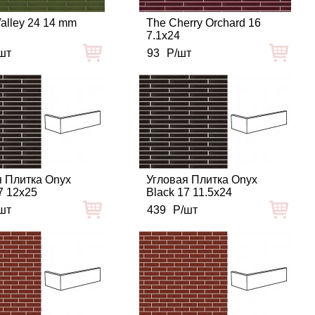
alley 24 14 mm
The Cherry Orchard 16
7.1x24
шт
93
Р/шт
я Плитка Onyx
Угловая Плитка Onyx
7 12x25
Black 17 11.5x24
шт
439
Р/шт