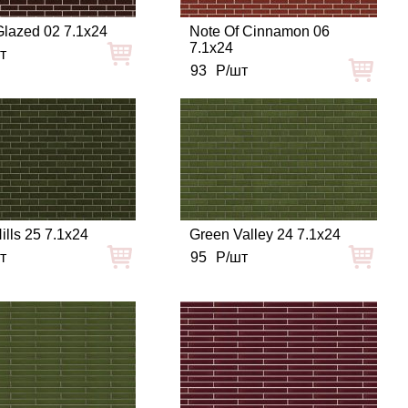
lazed 02 7.1x24
Note Of Cinnamon 06
7.1x24
т
93
Р/шт
ills 25 7.1x24
Green Valley 24 7.1x24
т
95
Р/шт