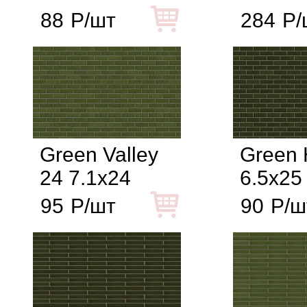
88
Р/шт
284
Р/
Green Valley
Green H
24 7.1x24
6.5x25
95
Р/шт
90
Р/ш