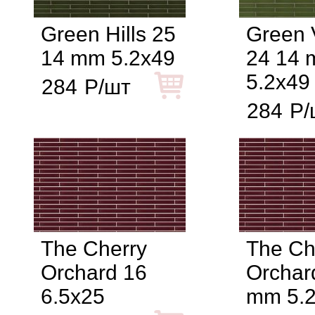
Green Hills 25
Green 
14 mm 5.2x49
24 14
5.2x49
284
Р/шт
284
Р/
The Cherry
The Ch
Orchard 16
Orchar
6.5x25
mm 5.