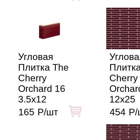
Угловая
Углова
Плитка The
Плитка
Cherry
Cherry
Orchard 16
Orchar
3.5x12
12x25
165
Р/шт
454
Р/