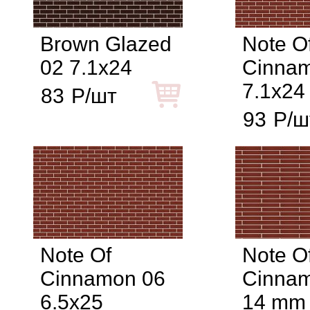
Brown Glazed
Note O
02 7.1x24
Cinna
7.1x24
83
Р/шт
93
Р/ш
Note Of
Note O
Cinnamon 06
Cinna
6.5x25
14 mm 