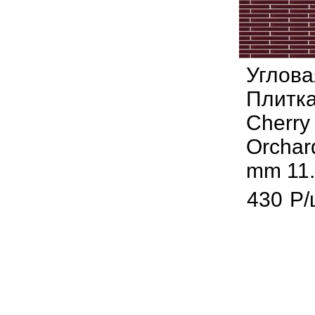
Углова
Плитка
Cherry
Orchar
mm 11
430
Р/