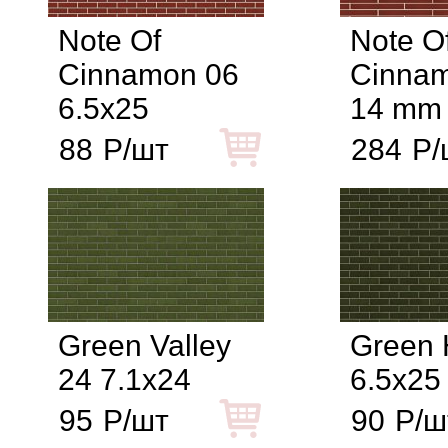
Note Of
Note O
Cinnamon 06
Cinna
6.5x25
14 mm 
88
Р/шт
284
Р/
Green Valley
Green H
24 7.1x24
6.5x25
95
Р/шт
90
Р/ш