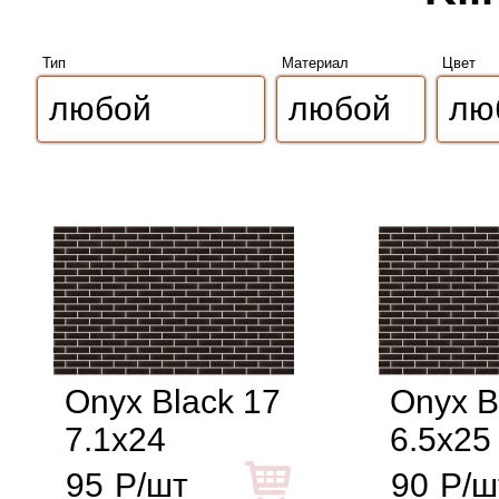
Тип
Материал
Цвет
Onyx Black 17
Onyx B
7.1x24
6.5x25
95
Р/шт
90
Р/ш