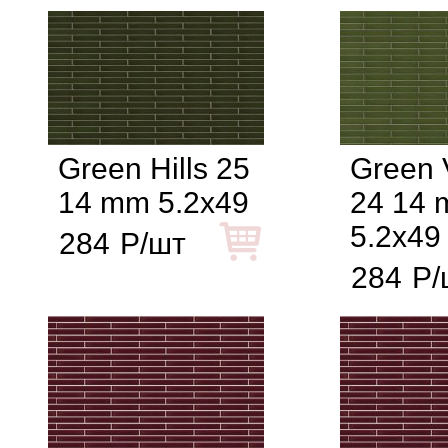
Green Hills 25
Green 
14 mm 5.2x49
24 14
5.2x49
284
Р/шт
284
Р/