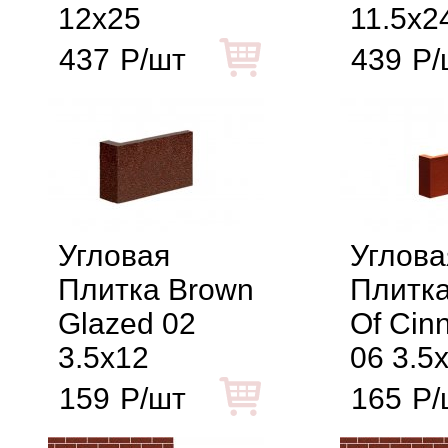
12x25
11.5x2
437
Р/шт
439
Р/
Угловая
Углова
Плитка Brown
Плитка
Glazed 02
Of Cin
3.5x12
06 3.5
159
Р/шт
165
Р/