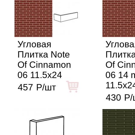
Угловая
Углова
Плитка Note
Плитка
Of Cinnamon
Of Cin
06 11.5x24
06 14
11.5x2
457
Р/шт
430
Р/