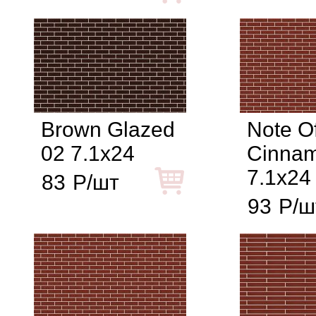
Brown Glazed
Note O
02 7.1x24
Cinna
7.1x24
83
Р/шт
93
Р/ш