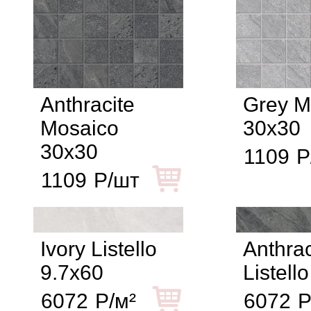
Anthracite
Grey M
Mosaico
30x30
30x30
1109
Р
1109
Р/шт
Ivory Listello
Anthrac
9.7x60
Listell
6072
Р/м²
6072
Р