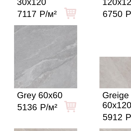
30x120
120x1
7117
Р/м²
6750
Р
Grey 60x60
Greige
60x12
5136
Р/м²
5912
Р