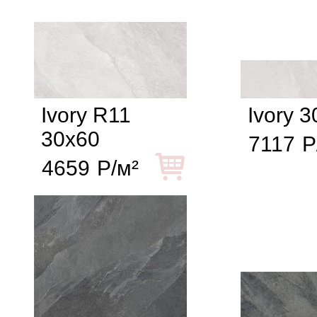
Ivory R11
Ivory 
30x60
7117
Р
4659
Р/м²