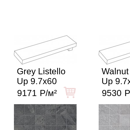
Grey Listello
Walnut 
Up 9.7x60
Up 9.7
9171
Р/м²
9530
Р