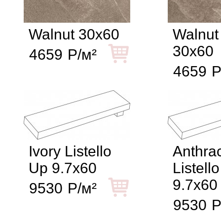
Walnut 30x60
Walnut
30x60
4659
Р/м²
4659
Р
Ivory Listello
Anthrac
Up 9.7x60
Listell
9.7x60
9530
Р/м²
9530
Р