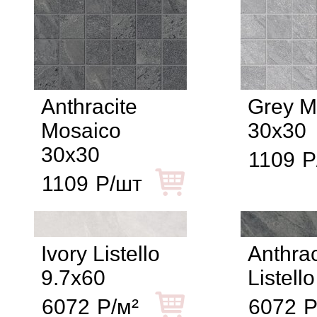
Anthracite
Grey M
Mosaico
30x30
30x30
1109
Р
1109
Р/шт
Ivory Listello
Anthrac
9.7x60
Listell
6072
Р/м²
6072
Р