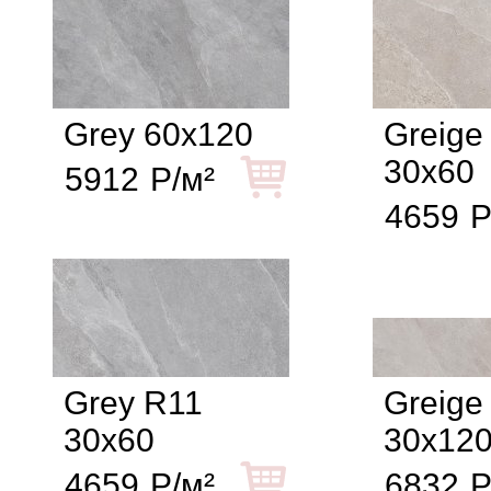
Grey 60x120
Greige
30x60
5912
Р/м²
4659
Р
Grey R11
Greige
30x60
30x12
4659
Р/м²
6832
Р