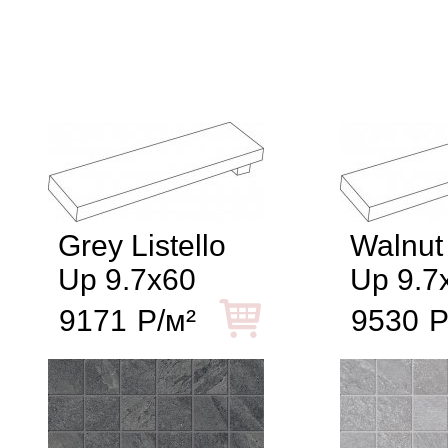
Grey Listello
Walnut 
Up 9.7x60
Up 9.7
9171
Р/м²
9530
Р