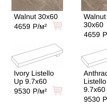
Walnut 30x60
Walnut
30x60
4659
Р/м²
4659
Р
Ivory Listello
Anthrac
Up 9.7x60
Listell
9.7x60
9530
Р/м²
9530
Р