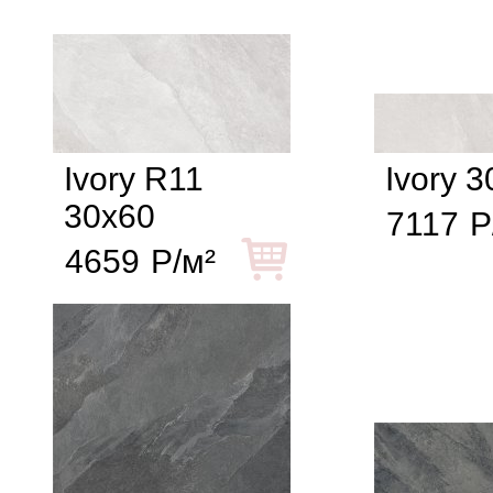
Ivory R11
Ivory 
30x60
7117
Р
4659
Р/м²