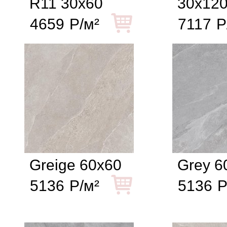
R11 30x60
30x12
4659
Р/м²
7117
Р
Greige 60x60
Grey 6
5136
Р/м²
5136
Р