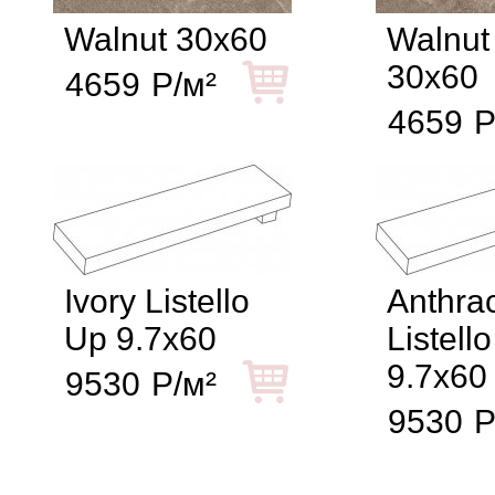
Walnut 30x60
Walnut
30x60
4659
Р/м²
4659
Р
Ivory Listello
Anthrac
Up 9.7x60
Listell
9.7x60
9530
Р/м²
9530
Р