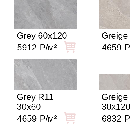
Grey 60x120
Greige
5912
Р/м²
4659
Р
Grey R11
Greige
30x60
30x12
4659
Р/м²
6832
Р