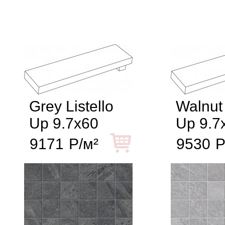
Grey Listello
Walnut 
Up 9.7x60
Up 9.7
9171
Р/м²
9530
Р