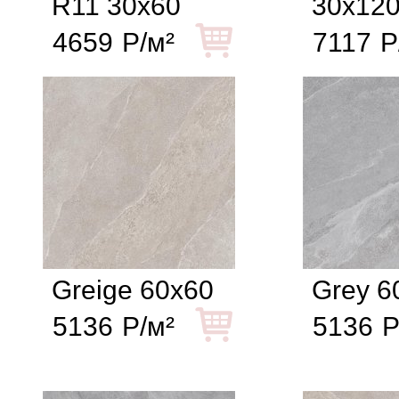
R11 30x60
30x12
4659
Р/м²
7117
Р
Greige 60x60
Grey 6
5136
Р/м²
5136
Р