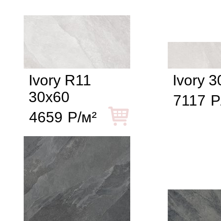
Ivory R11
Ivory 
30x60
7117
Р
4659
Р/м²