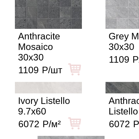
Anthracite
Grey M
Mosaico
30x30
30x30
1109
Р
1109
Р/шт
Ivory Listello
Anthrac
9.7x60
Listell
6072
Р/м²
6072
Р