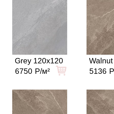
Grey 120x120
Walnut
6750
Р/м²
5136
Р