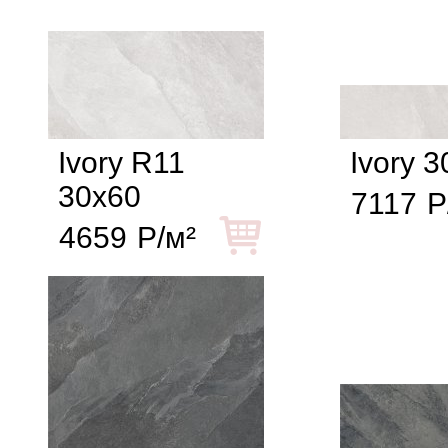
Ivory R11
Ivory 
30x60
7117
Р
4659
Р/м²