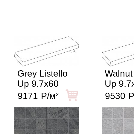
Grey Listello
Walnut 
Up 9.7x60
Up 9.7
9171
Р/м²
9530
Р