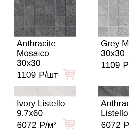
Anthracite
Grey M
Mosaico
30x30
30x30
1109
Р
1109
Р/шт
Ivory Listello
Anthrac
9.7x60
Listell
6072
Р/м²
6072
Р