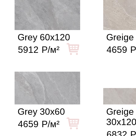
Grey 60x120
Greige
5912
Р/м²
4659
Р
Grey 30x60
Greige
30x12
4659
Р/м²
6832
Р