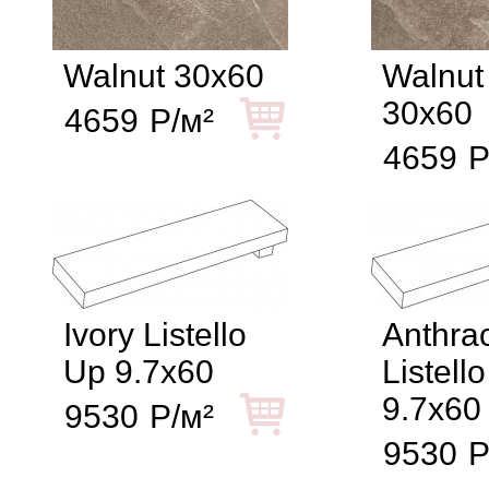
Walnut 30x60
Walnut
30x60
4659
Р/м²
4659
Р
Ivory Listello
Anthrac
Up 9.7x60
Listell
9.7x60
9530
Р/м²
9530
Р