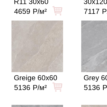
R11 30x60
30x12
4659
Р/м²
7117
Р
Greige 60x60
Grey 6
5136
Р/м²
5136
Р