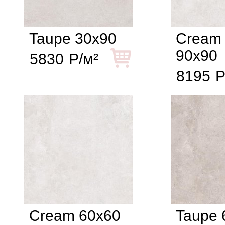
Taupe 30x90
Cream 
90x90
5830
Р/м²
8195
Р
Cream 60x60
Taupe 