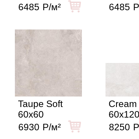
6485
Р/м²
6485
Р
Taupe Soft
Cream
60x60
60x12
6930
Р/м²
8250
Р