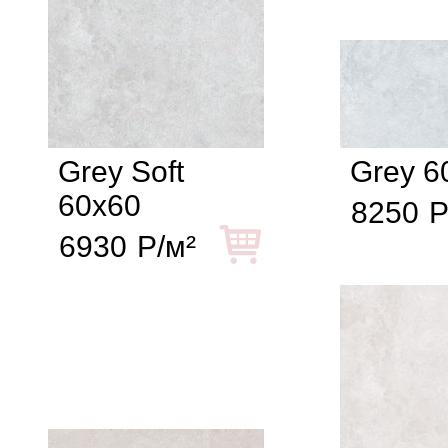
Grey Soft
Grey 6
60x60
8250
Р
6930
Р/м²