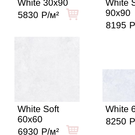
White 30x90
White S
90x90
5830
Р/м²
8195
Р
White Soft
White 
60x60
8250
Р
6930
Р/м²