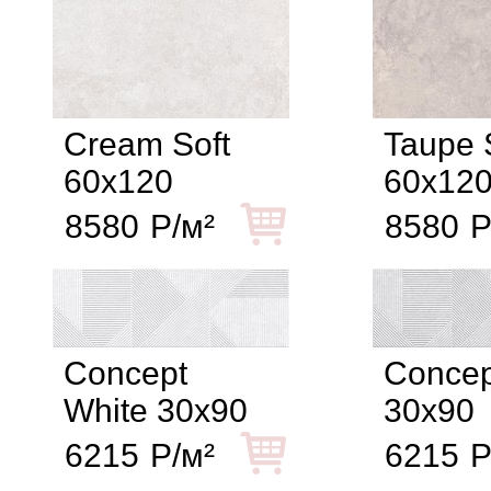
Cream Soft
Taupe 
60x120
60x12
8580
Р/м²
8580
Р
Concept
Concep
White 30x90
30x90
6215
Р/м²
6215
Р