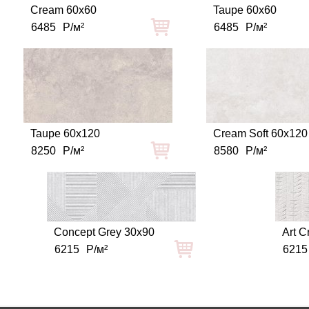
Cream 60x60
Taupe 60x60
6485
Р/м²
6485
Р/м²
Taupe 60x120
Cream Soft 60x120
8250
Р/м²
8580
Р/м²
Concept Grey 30x90
Art 
6215
Р/м²
6215