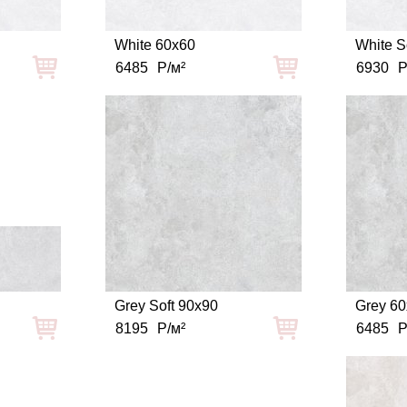
White 60x60
White S
6485
Р/м²
6930
Р
Grey Soft 90x90
Grey 6
8195
Р/м²
6485
Р