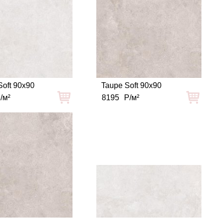
oft 90x90
Taupe Soft 90x90
/м²
8195
Р/м²