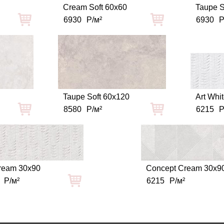
Cream Soft 60x60
Taupe S
6930
Р/м²
6930
Р
Taupe Soft 60x120
Art Whi
8580
Р/м²
6215
Р
Cream 30x90
Concept Cream 30x9
Р/м²
6215
Р/м²