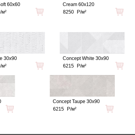
oft 60x60
Cream 60x120
/м²
8250
Р/м²
te 30x90
Concept White 30x90
/м²
6215
Р/м²
0
Concept Taupe 30x90
6215
Р/м²