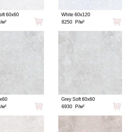
oft 60x60
White 60x120
/м²
8250
Р/м²
0x60
Grey Soft 60x60
/м²
6930
Р/м²