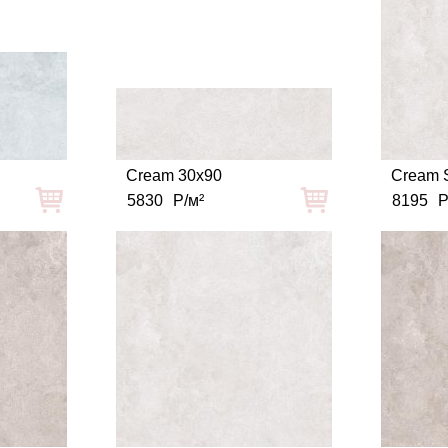
Cream 30x90
Cream S
5830
Р/м²
8195
Р