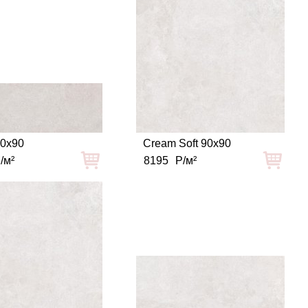
30x90
Cream Soft 90x90
/м²
8195
Р/м²