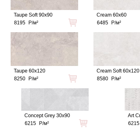
Taupe Soft 90x90
Cream 60x60
8195
Р/м²
6485
Р/м²
Taupe 60x120
Cream Soft 60x120
8250
Р/м²
8580
Р/м²
Concept Grey 30x90
Art 
6215
Р/м²
6215