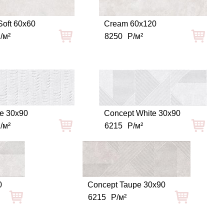
oft 60x60
Cream 60x120
/м²
8250
Р/м²
te 30x90
Concept White 30x90
/м²
6215
Р/м²
0
Concept Taupe 30x90
6215
Р/м²