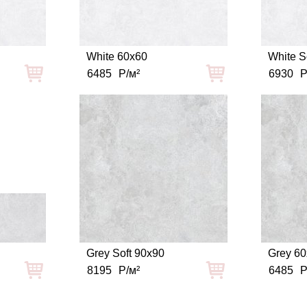
White 60x60
White S
6485
Р/м²
6930
Р
Grey Soft 90x90
Grey 6
8195
Р/м²
6485
Р