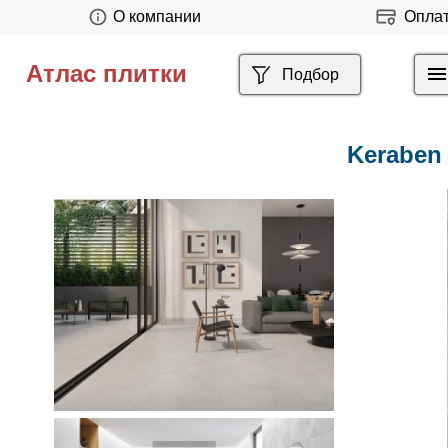
О компании
Опла
Атлас плитки
Подбор
Keraben