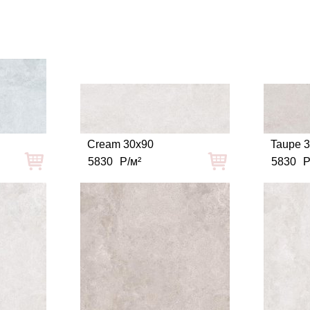
Cream 30x90
Taupe 
5830
Р/м²
5830
Р