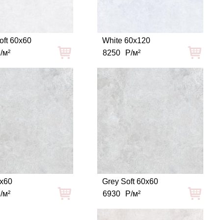
oft 60x60
White 60x120
/м²
8250
Р/м²
0x60
Grey Soft 60x60
/м²
6930
Р/м²