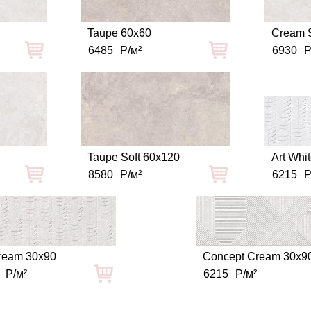
Taupe 60x60
Cream S
6485
Р/м²
6930
Р
Taupe Soft 60x120
Art Whi
8580
Р/м²
6215
Р
Cream 30x90
Concept Cream 30x9
Р/м²
6215
Р/м²