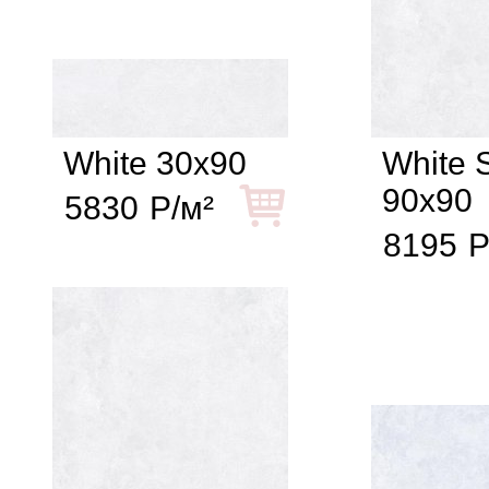
White 30x90
White S
90x90
5830
Р/м²
8195
Р