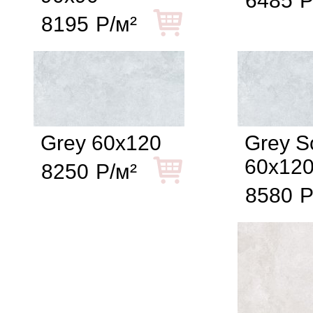
6485
Р
8195
Р/м²
Grey 60x120
Grey So
60x12
8250
Р/м²
8580
Р