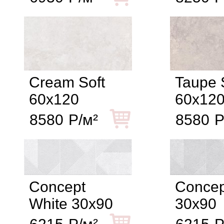
Cream Soft
Taupe 
60x120
60x12
8580
Р/м²
8580
Р
Concept
Concep
White 30x90
30x90