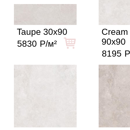
Taupe 30x90
Cream 
90x90
5830
Р/м²
8195
Р