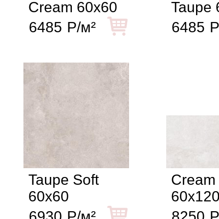
Cream 60x60
Taupe 
6485
Р/м²
6485
Р
Taupe Soft
Cream
60x60
60x12
6930
Р/м²
8250
Р