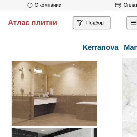
О компании
Опла
Атлас плитки
Подбор
Kerranova
Mar