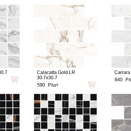
30.7
Calacatta Gold LR
Carrara
30.7x30.7
840
Р/
590
Р/шт