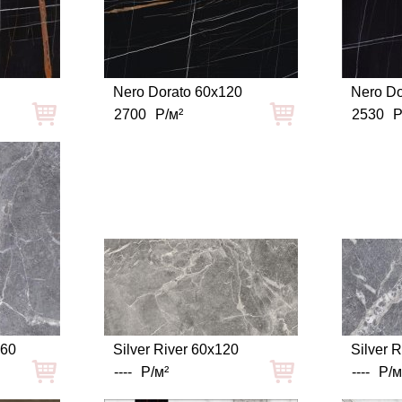
Nero Dorato 60x120
Nero Do
2700
Р/м²
2530
Р
x60
Silver River 60x120
Silver 
----
Р/м²
----
Р/м