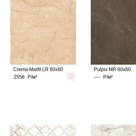
Crema Marfil LR 60x60
Pulpis MR 60x60
2556
Р/м²
----
Р/м²