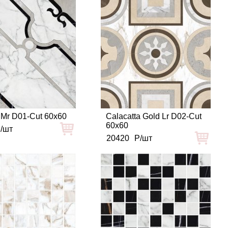
 Mr D01-Cut 60x60
Calacatta Gold Lr D02-Cut
60x60
/шт
20420
Р/шт