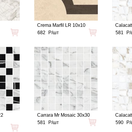
Crema Marfil LR 10x10
Calacat
682
Р/шт
581
Р/
22
Сarrara Mr Mosaic 30x30
Calacat
581
Р/шт
590
Р/