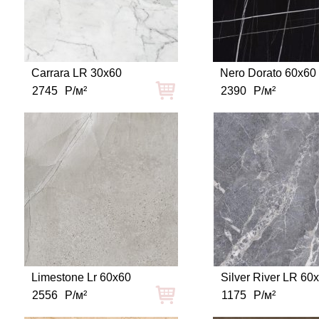
Carrara LR 30x60
Nero Dorato 60x60
2745
Р/м²
2390
Р/м²
Limestone Lr 60x60
Silver River LR 60
2556
Р/м²
1175
Р/м²