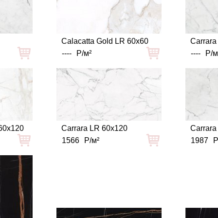
Calacatta Gold LR 60x60
Carrara
----
Р/м²
----
Р/м
 60x120
Carrara LR 60x120
Carrara
1566
Р/м²
1987
Р