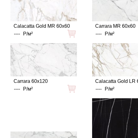
Calacatta Gold MR 60x60
Carrara MR 60x60
----
Р/м²
----
Р/м²
Carrara 60x120
Calacatta Gold LR
----
Р/м²
----
Р/м²