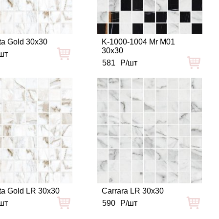
ta Gold 30x30
K-1000-1004 Mr M01
30x30
шт
581
Р/шт
ta Gold LR 30x30
Carrara LR 30x30
шт
590
Р/шт