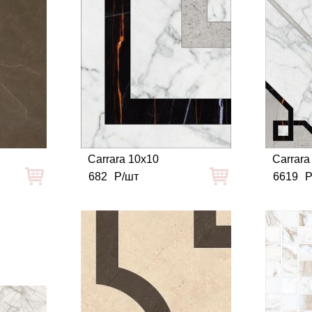
Carrara 10x10
Carrara
682
Р/шт
6619
Р