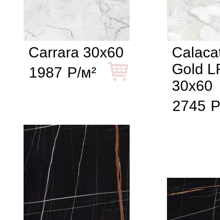
Carrara 30x60
Calaca
Gold L
1987
Р/м²
30x60
2745
Р