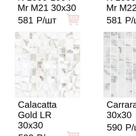
Mr M21 30x30
Mr M22
581
Р/шт
581
Р/
Calacatta
Carrar
Gold LR
30x30
30x30
590
Р/