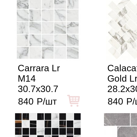
Carrara Lr
Calaca
M14
Gold L
30.7x30.7
28.2x3
840
Р/шт
840
Р/