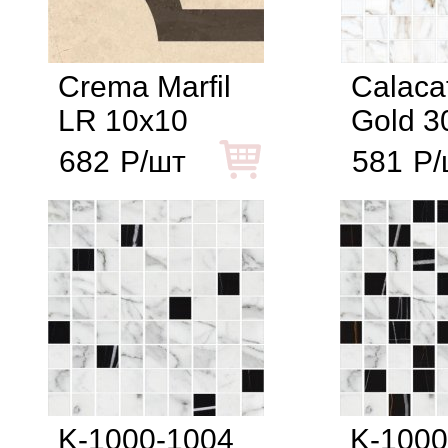
Crema Marfil
Calaca
LR 10x10
Gold 3
682
Р/шт
581
Р/
K-1000-1004
K-1000