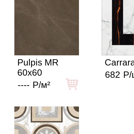
Pulpis MR
Carrar
60x60
682
Р/
----
Р/м²