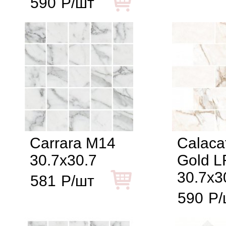
590
Р/шт
Carrara M14
Calaca
30.7x30.7
Gold L
30.7x3
581
Р/шт
590
Р/