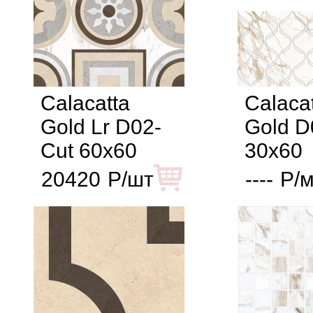
Calacatta
Calaca
Gold Lr D02-
Gold D
Cut 60x60
30x60
20420
Р/шт
----
Р/м