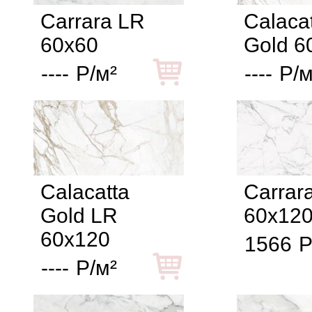
Carrara LR
Calaca
60x60
Gold 6
----
Р/м²
----
Р/м
Calacatta
Carrar
Gold LR
60x12
60x120
1566
Р
----
Р/м²