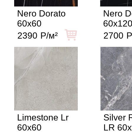
Nero Dorato
Nero D
60x60
60x12
2390
Р/м²
2700
Р
Limestone Lr
Silver 
60x60
LR 60x