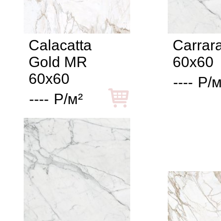
Calacatta
Carrar
Gold MR
60x60
60x60
----
Р/м
----
Р/м²