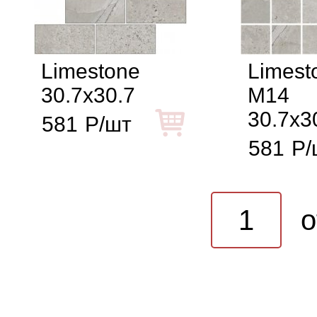
Limestone
Limest
30.7x30.7
M14
30.7x3
581
Р/шт
581
Р/
o