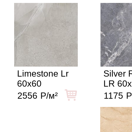
Limestone Lr
Silver 
60x60
LR 60x
2556
Р/м²
1175
Р