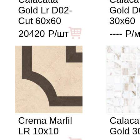
Gold Lr D02-
Gold D
Cut 60x60
30x60
20420
Р/шт
----
Р/м
Crema Marfil
Calaca
LR 10x10
Gold 3