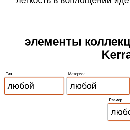
легкость в воплощении иде
элементы коллекци
Kerr
Тип
Материал
Размер