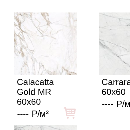
Calacatta
Carrar
Gold MR
60x60
60x60
----
Р/м
----
Р/м²