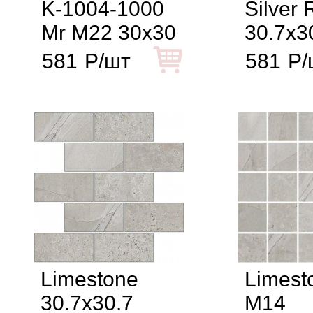
K-1004-1000
Silver 
Mr M22 30x30
30.7x3
581
Р/шт
581
Р/
Limestone
Limest
30.7x30.7
M14