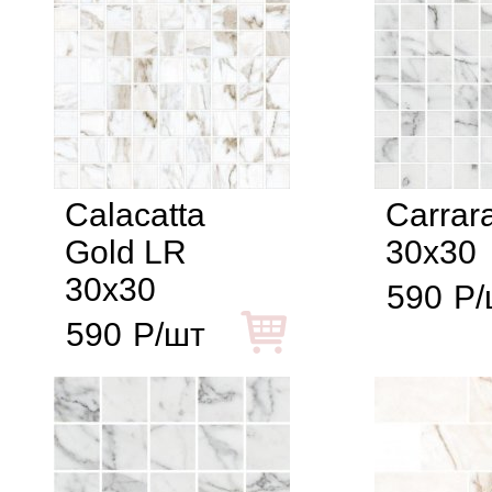
Calacatta
Carrar
Gold LR
30x30
30x30
590
Р/
590
Р/шт