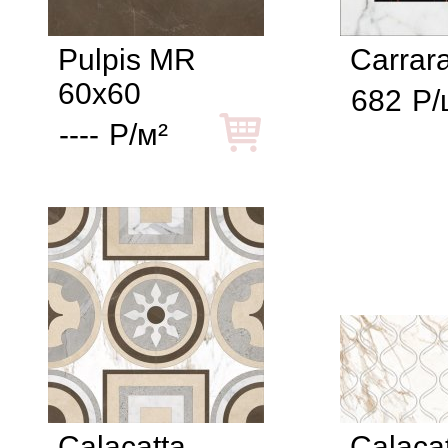
Pulpis MR
Carrar
60x60
682
Р/
----
Р/м²
Calacatta
Calaca