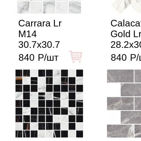
Carrara Lr
Calaca
M14
Gold L
30.7x30.7
28.2x3
840
Р/шт
840
Р/