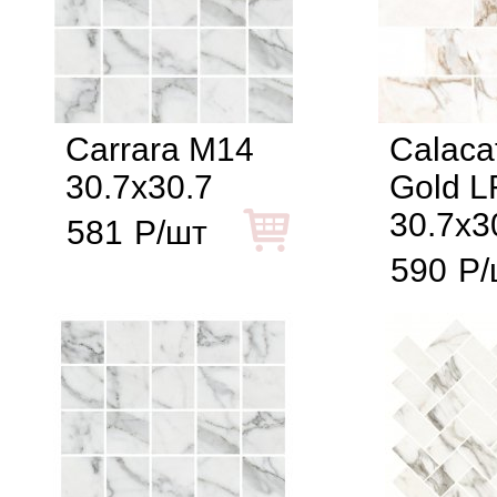
Carrara M14
Calaca
30.7x30.7
Gold L
30.7x3
581
Р/шт
590
Р/