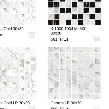
ta Gold 30x30
K-1000-1004 Mr M01
30x30
шт
581
Р/шт
ta Gold LR 30x30
Carrara LR 30x30