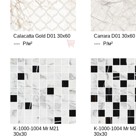
Calacatta Gold D01 30x60
Carrara D01 30x60
----
Р/м²
----
Р/м²
K-1000-1004 Mr M21
K-1000-1004 Mr M
30x30
30x30