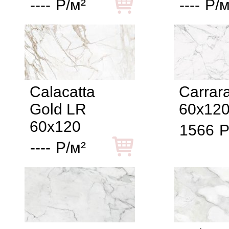
----
Р/м²
----
Р/м
Calacatta
Carrar
Gold LR
60x12
60x120
1566
Р
----
Р/м²