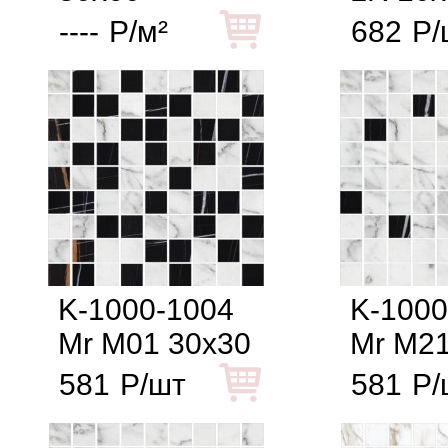
----
Р/м²
682
Р/
K-1000-1004
K-1000
Mr M01 30x30
Mr M21
581
Р/шт
581
Р/