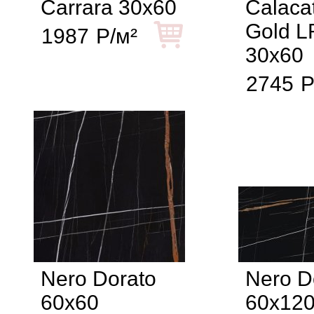
Carrara 30x60
Calaca
Gold L
1987
Р/м²
30x60
2745
Р
Nero Dorato
Nero D
60x60
60x12