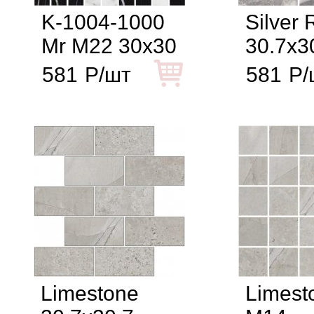
K-1004-1000
Silver 
Mr M22 30x30
30.7x3
581
Р/шт
581
Р/
Limestone
Limest