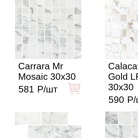
Сarrara Mr
Calaca
Mosaic 30x30
Gold L
30x30
581
Р/шт
590
Р/