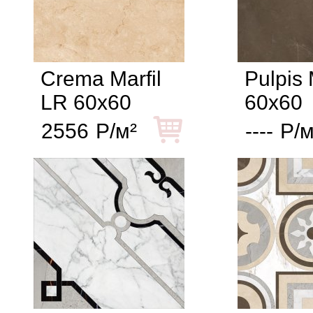
Crema Marfil
Pulpis
LR 60x60
60x60
2556
Р/м²
----
Р/м