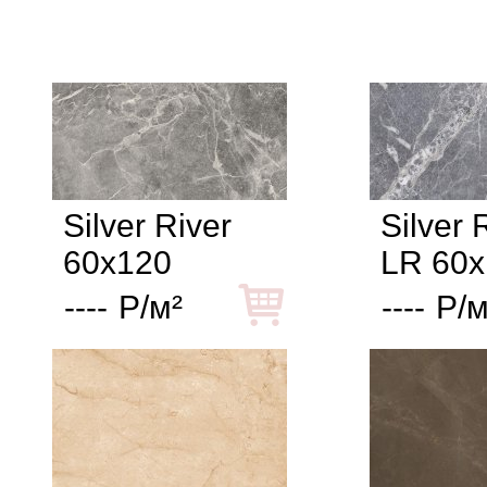
Silver River
Silver 
60x120
LR 60x
----
Р/м²
----
Р/м