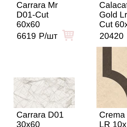
Carrara Mr
Calaca
D01-Cut
Gold L
60x60
Cut 60
6619
Р/шт
20420
Carrara D01
Crema 
30x60
LR 10x