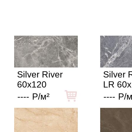
Silver River
Silver 
60x120
LR 60x
----
Р/м²
----
Р/м