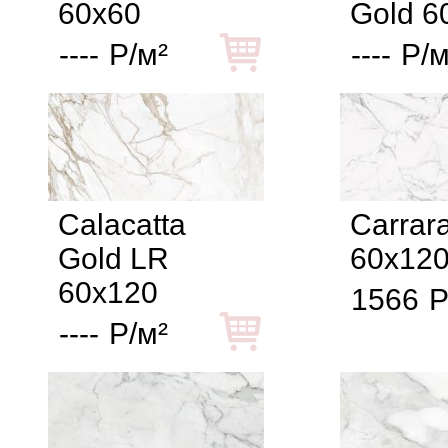
60x60
Gold 6
----
Р/м²
----
Р/м
Calacatta
Carrar
Gold LR
60x12
60x120
1566
Р
----
Р/м²