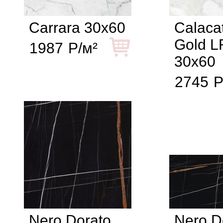
Carrara 30x60
Calaca
Gold L
1987
Р/м²
30x60
2745
Р
Nero Dorato
Nero D