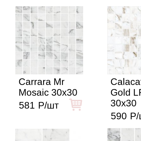
Сarrara Mr
Calaca
Mosaic 30x30
Gold L
30x30
581
Р/шт
590
Р/