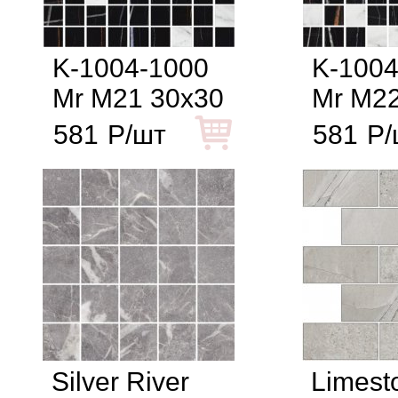
K-1004-1000
K-1004
Mr M21 30x30
Mr M22
581
Р/шт
581
Р/
Silver River
Limest