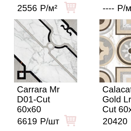
2556
Р/м²
----
Р/м
Carrara Mr
Calaca
D01-Cut
Gold L
60x60
Cut 60
6619
Р/шт
20420