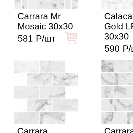
Сarrara Mr
Calaca
Mosaic 30x30
Gold L
30x30
581
Р/шт
590
Р/
Carrara
Carrar