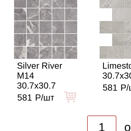
Silver River
Limest
M14
30.7x3
30.7x30.7
581
Р/
581
Р/шт
o