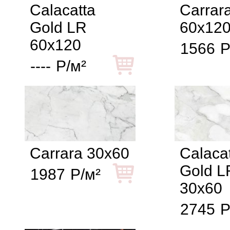
Calacatta
Carrar
Gold LR
60x12
60x120
1566
Р
----
Р/м²
Carrara 30x60
Calaca
Gold L
1987
Р/м²
30x60
2745
Р