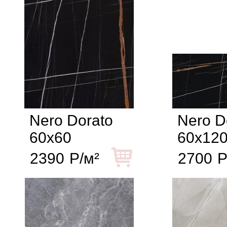
Nero Dorato
Nero D
60x60
60x12
2390
Р/м²
2700
Р