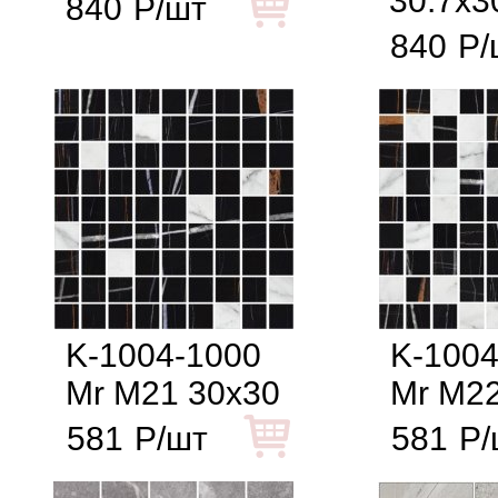
30.7x3
840
Р/шт
840
Р/
K-1004-1000
K-1004
Mr M21 30x30
Mr M22
581
Р/шт
581
Р/