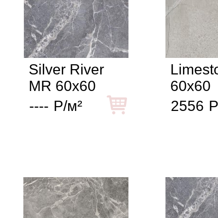
Silver River
Limest
MR 60x60
60x60
----
Р/м²
2556
Р