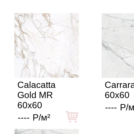
Calacatta
Carrar
Gold MR
60x60
60x60
----
Р/м
----
Р/м²