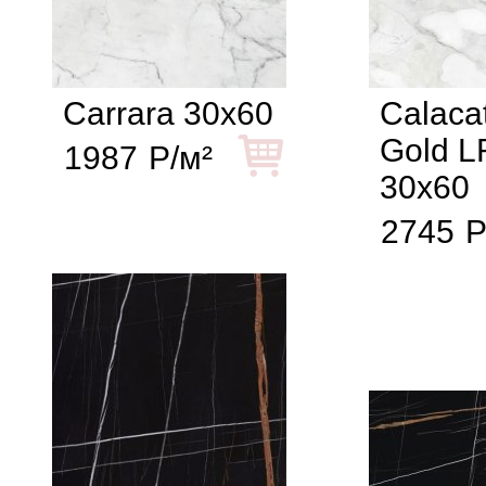
Carrara 30x60
Calaca
Gold L
1987
Р/м²
30x60
2745
Р