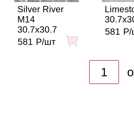
Silver River
Limest
M14
30.7x3
30.7x30.7
581
Р/
581
Р/шт
o