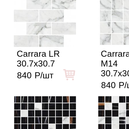
Carrara LR
Carrara
30.7x30.7
M14
30.7x3
840
Р/шт
840
Р/