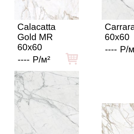
Calacatta
Carrar
Gold MR
60x60
60x60
----
Р/м
----
Р/м²