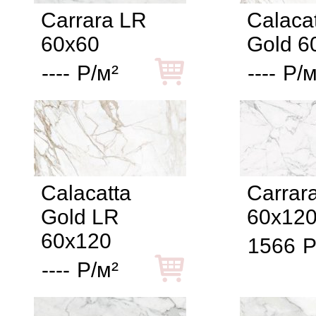
Carrara LR
Calaca
60x60
Gold 6
----
Р/м²
----
Р/м
Calacatta
Carrar
Gold LR
60x12
60x120
1566
Р
----
Р/м²