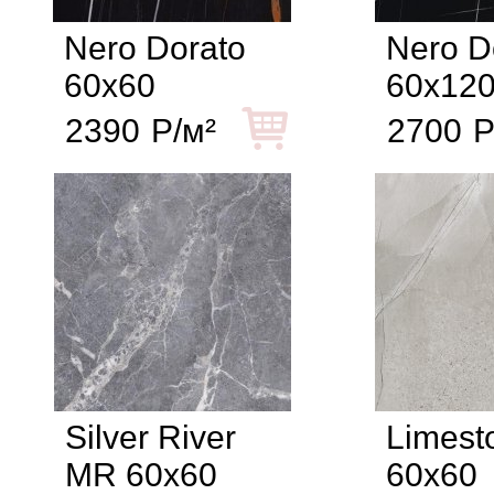
Nero Dorato
Nero D
60x60
60x12
2390
Р/м²
2700
Р
Silver River
Limest
MR 60x60
60x60