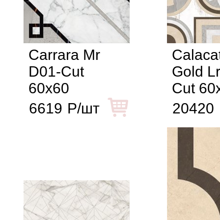
Carrara Mr
Calaca
D01-Cut
Gold L
60x60
Cut 60
6619
Р/шт
20420