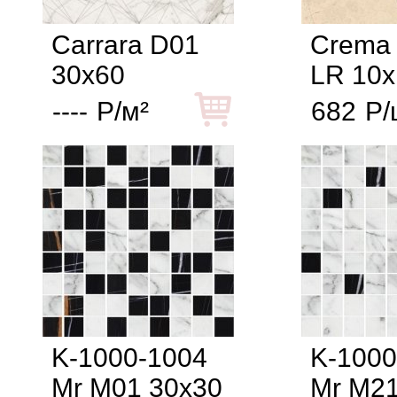
Carrara D01
Crema 
30x60
LR 10x
----
Р/м²
682
Р/
K-1000-1004
K-1000
Mr M01 30x30
Mr M21